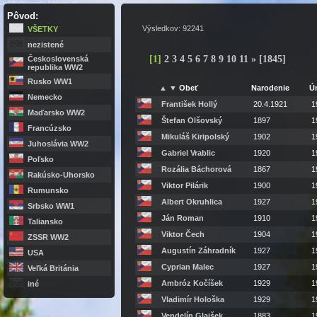
PadliNaSlovensku.feldgrau.sk
Pôvod:
Výsledkov: 92241
VŠETKY
nezistené
[
1
]
2
3
4
5
6
7
8
9
10
11
»
[1845]
Československá
republika WW2
Rusko WW1
▲
▼
Obeť
Narodenie
Ú
Nemecko
František Hollý
20.4.1921
1
Maďarsko WW2
Štefan Olšovský
1897
1
Francúzsko
Mikuláš Kiripolský
1902
1
Juhoslávia WW2
Gabriel Vrablic
1920
1
Poľsko
Rozália Báchorová
1867
1
Rakúsko-Uhorsko
Viktor Pilárik
1900
1
Rumunsko
Albert Okruhlica
1927
1
Srbsko WW1
Ján Roman
1910
1
Taliansko
Viktor Čech
1904
1
ZSSR WW2
Augustín Záhradník
1927
1
USA
Cyprian Malec
1927
1
Veľká Británia
Ambróz Kočíšek
1929
1
iné
Vladimír Hološka
1929
1
Vendelín Glajšek
1883
1