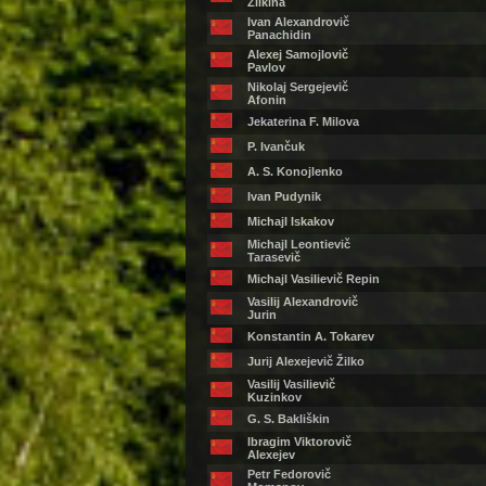
Žilkina
Ivan Alexandrovič
Panachidin
Alexej Samojlovič
Pavlov
Nikolaj Sergejevič
Afonin
Jekaterina F. Milova
P. Ivančuk
A. S. Konojlenko
Ivan Pudynik
Michajl Iskakov
Michajl Leontievič
Tarasevič
Michajl Vasilievič Repin
Vasilij Alexandrovič
Jurin
Konstantin A. Tokarev
Jurij Alexejevič Žilko
Vasilij Vasilievič
Kuzinkov
G. S. Bakliškin
Ibragim Viktorovič
Alexejev
Petr Fedorovič