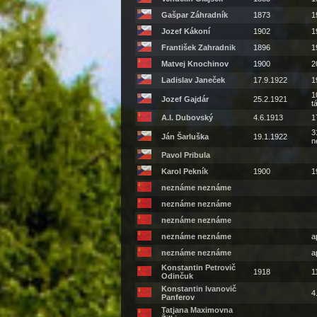
Gašpar Záhradník
1873
1
Jozef Kákoní
1902
1
František Zahradnik
1896
1
Matvej Knochinov
1900
2
Ladislav Janeček
17.9.1922
1
1
Jozef Gajdár
25.2.1921
t
A.I. Dubovský
4.6.1913
1
3
Ján Šarluška
19.1.1922
n
Pavol Pribula
Karol Pekník
1900
1
neznáme neznáme
neznáme neznáme
neznáme neznáme
neznáme neznáme
a
neznáme neznáme
a
Konstantin Petrovič
1918
1
Odinčuk
Konstantin Ivanovič
4
Panferov
Tatjana Maximovna