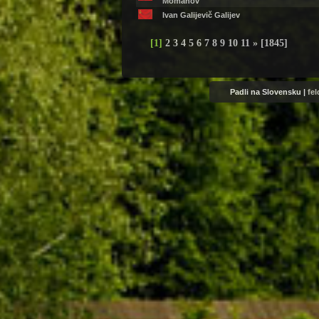
Momanov
Ivan Galijevič Galijev
[
1
]
2
3
4
5
6
7
8
9
10
11
»
[1845]
Padli na Slovensku |
fe