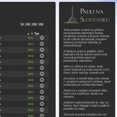
50
100
200
500
Tento projekt vznikol za účelom
sprístupnenia informácií širokej
▲
▼
Typ
verejnosti, pretože súčasné riešenia
v
VOJ
to nie celkom dovoľovali, prípadne
niektoré technické riešenia, to
v
VOJ
znemožňovali.
v
VOJ
S hlbokou úctou k padlým, ktorí
bojovali a žili na našom území sme
v
VOJ
vytvorili prehľad miest ich
posledného odpočinku.
v
VOJ
Veľmi si vážime ich obete, kedy
v
VOJ
všetci bojovali za svoju pravdu a ich
činov, ktoré navždy zmenili svet.
v
VOJ
Zoznamy a mnohé dáta sme získali
v
VOJ
z verejných webových stránok, ktoré
uvádzame pri každej informácii.
v
VOJ
Jedná sa o verejne prístupné dáta,
v
VOJ
ktoré sme zlučili bez nároku na
odmenu.
v
VOJ
Jediným zadosťučinením je, aby sa
v
VOJ
ľuďom, ktorí hľadajú svojích padlých
podarilo ich nájsť.
v
VOJ
Zároveň prosíme každého kto vie
v
VOJ