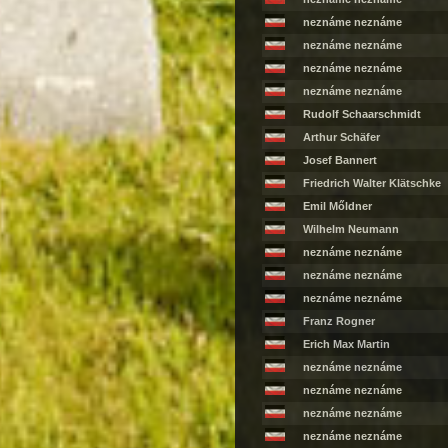
neznáme neznáme
neznáme neznáme
neznáme neznáme
neznáme neznáme
Rudolf Schaarschmidt
Arthur Schäfer
Josef Bannert
Friedrich Walter Klätschke
Emil Mőldner
Wilhelm Neumann
neznáme neznáme
neznáme neznáme
neznáme neznáme
Franz Rogner
Erich Max Martin
neznáme neznáme
neznáme neznáme
neznáme neznáme
neznáme neznáme