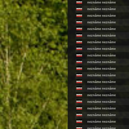
neznáme neznáme
neznáme neznáme
neznáme neznáme
neznáme neznáme
neznáme neznáme
neznáme neznáme
neznáme neznáme
neznáme neznáme
neznáme neznáme
neznáme neznáme
neznáme neznáme
neznáme neznáme
neznáme neznáme
neznáme neznáme
neznáme neznáme
neznáme neznáme
neznáme neznáme
neznáme neznáme
neznáme neznáme
neznáme neznáme