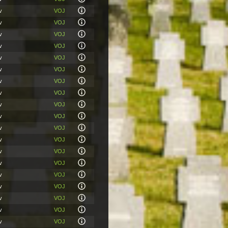
v
VOJ
v
VOJ
v
VOJ
v
VOJ
v
VOJ
v
VOJ
v
VOJ
v
VOJ
v
VOJ
v
VOJ
v
VOJ
v
VOJ
v
VOJ
v
VOJ
v
VOJ
v
VOJ
v
VOJ
v
VOJ
v
VOJ