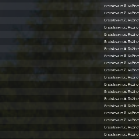
Bratislava-m.č. Ružino
Bratislava-m.č. Ružino
Bratislava-m.č. Ružino
Bratislava-m.č. Ružino
Bratislava-m.č. Ružino
Bratislava-m.č. Ružino
Bratislava-m.č. Ružino
Bratislava-m.č. Ružino
Bratislava-m.č. Ružino
Bratislava-m.č. Ružino
Bratislava-m.č. Ružino
Bratislava-m.č. Ružino
Bratislava-m.č. Ružino
Bratislava-m.č. Ružino
Bratislava-m.č. Ružino
Bratislava-m.č. Ružino
Bratislava-m.č. Ružino
Bratislava-m.č. Ružino
Bratislava-m.č. Ružino