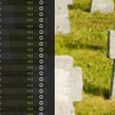
v
VOJ
v
VOJ
v
VOJ
v
VOJ
v
VOJ
v
VOJ
v
VOJ
v
VOJ
v
VOJ
v
VOJ
v
VOJ
v
VOJ
v
VOJ
v
VOJ
v
VOJ
v
VOJ
v
VOJ
v
VOJ
v
VOJ
v
VOJ