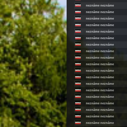
neznáme neznáme
neznáme neznáme
neznáme neznáme
neznáme neznáme
neznáme neznáme
neznáme neznáme
neznáme neznáme
neznáme neznáme
neznáme neznáme
neznáme neznáme
neznáme neznáme
neznáme neznáme
neznáme neznáme
neznáme neznáme
neznáme neznáme
neznáme neznáme
neznáme neznáme
neznáme neznáme
neznáme neznáme