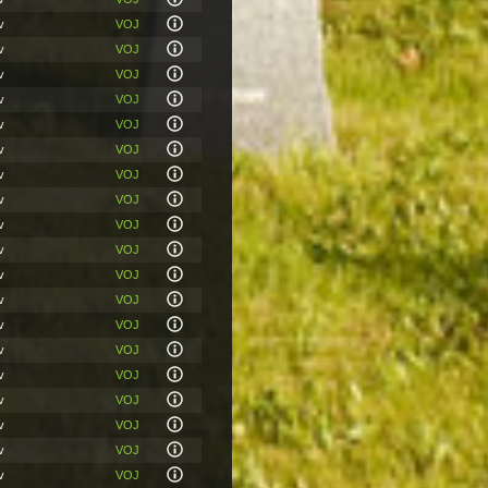
v
VOJ
v
VOJ
v
VOJ
v
VOJ
v
VOJ
v
VOJ
v
VOJ
v
VOJ
v
VOJ
v
VOJ
v
VOJ
v
VOJ
v
VOJ
v
VOJ
v
VOJ
v
VOJ
v
VOJ
v
VOJ
v
VOJ