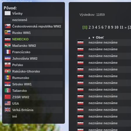
PadliNaSlovensku.feldgrau.sk
Pôvod:
Všetky
Výsledkov: 11859
nezistené
Československá republika WW2
[
1
]
2
3
4
5
6
7
8
9
10
11
»
[
Rusko WW1
▲
▼
Obeť
NEMECKO
neznáme neznáme
Maďarsko WW2
neznáme neznáme
Francúzsko
neznáme neznáme
Juhoslávia WW2
neznáme neznáme
Poľsko
neznáme neznáme
Rakúsko-Uhorsko
neznáme neznáme
Rumunsko
neznáme neznáme
Srbsko WW1
neznáme neznáme
Taliansko
neznáme neznáme
ZSSR WW2
neznáme neznáme
USA
neznáme neznáme
Veľká Británia
neznáme neznáme
iné
neznáme neznáme
neznáme neznáme