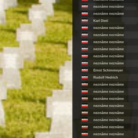
neznáme neznáme
neznáme neznáme
Karl Dietl
neznáme neznáme
neznáme neznáme
neznáme neznáme
neznáme neznáme
neznáme neznáme
neznáme neznáme
Ernst Schimmeyer
Rudolf Hedrich
neznáme neznáme
neznáme neznáme
neznáme neznáme
neznáme neznáme
neznáme neznáme
neznáme neznáme
neznáme neznáme
neznáme neznáme