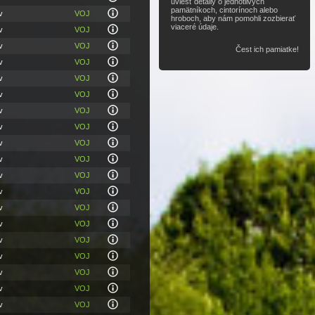
uviesť detaily o jednotlivých
pamätníkoch, cintorínoch alebo
v
VOJ
hroboch, aby nám pomohli zozbierať
viaceré údaje.
v
VOJ
v
VOJ
Čest ich pamiatke!
v
VOJ
v
VOJ
v
VOJ
v
VOJ
v
VOJ
v
VOJ
v
VOJ
v
VOJ
v
VOJ
v
VOJ
v
VOJ
v
VOJ
v
VOJ
v
VOJ
v
VOJ
v
VOJ