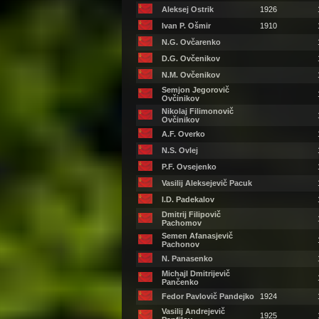
Aleksej Ostrik
1926
Ivan P. Ošmir
1910
N.G. Ovčarenko
D.G. Ovčenikov
N.M. Ovčenikov
Semjon Jegorovič
Ovčinikov
Nikolaj Filimonovič
Ovčinikov
A.F. Overko
N.S. Ovlej
P.F. Ovsejenko
Vasilij Aleksejevič Pacuk
I.D. Padekalov
Dmitrij Filipovič
Pachomov
Semen Afanasjevič
Pachonov
N. Panasenko
Michajl Dmitrijevič
Pančenko
Fedor Pavlovič Pandejko
1924
Vasilij Andrejevič
1925