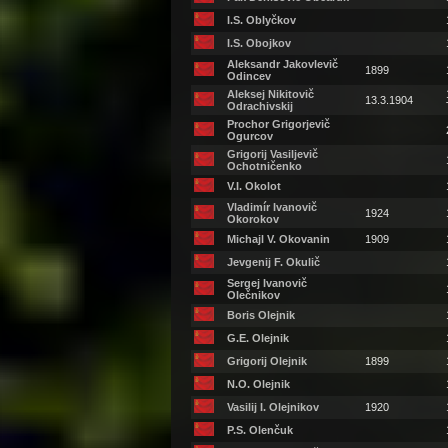
I.S. Oblyčkov
I.S. Obojkov
Aleksandr Jakovlevič
1899
Odincev
Aleksej Nikitovič
13.3.1904
Odrachivskij
Prochor Grigorjevič
Ogurcov
Grigorij Vasiljevič
Ochotničenko
V.I. Okolot
Vladimír Ivanovič
1924
Okorokov
Michajl V. Okovanin
1909
Jevgenij F. Okulič
Sergej Ivanovič
Olečnikov
Boris Olejnik
G.E. Olejnik
Grigorij Olejnik
1899
N.O. Olejnik
Vasilij I. Olejnikov
1920
P.S. Olenčuk