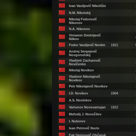
Ivan Vasiljevič Nikolišin
N.M. Nikolskij
Nikolaj Fedorovič
Nikonov
N.A. Nikonov
Viniamin Dmitrijevič
Nilkov
Fedor Vasiljevič Norkin
1921
Andrej Sergejevič
Novgorodskij
Vladimir Zacharovič
Novičenko
Nikolaj Novikov
Vladimir Nikolajevič
Novikov
Petr Nikolajevič Novikov
I.D. Novikov
1904
A.S. Novinkov
Vartunov Novosartujan
1922
Mefodij J. Novožilov
I. Nukorov
Ivan Petrovič Nurin
Fak Denisovič Občaruk