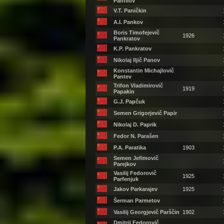
Panfilov
V.T. Paničkin
A.I. Pankov
Boris Timofejevič
1926
Pankratov
K.P. Pankratov
Nikolaj Iljič Panov
Konstantin Michajlovič
Pantev
Trifon Vladimirovič
1919
Papakin
G.J. Papčuk
Semen Grigorjevič Papir
Nikolaj D. Paprik
Fedor N. Parašen
P.A. Paratika
1903
Semen Jefimovič
Parejkov
Vasilij Fedorovič
1925
Parfenjuk
Jakov Parkarajev
1925
Šerman Parmetov
Vasilij Georgjevič Parščin
1902
Dmitrij Fedorovič