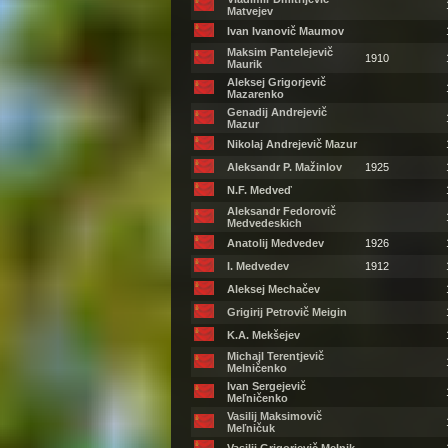
Matvejev
Ivan Ivanovič Maumov
Maksim Pantelejevič
1910
Maurik
Aleksej Grigorjevič
Mazarenko
Genadij Andrejevič
Mazur
Nikolaj Andrejevič Mazur
Aleksandr P. Mažinlov
1925
N.F. Medveď
Aleksandr Fedorovič
Medvedeskich
Anatolij Medvedev
1926
I. Medvedev
1912
Aleksej Mechačev
Grigirij Petrovič Meigin
K.A. Mekšejev
Michajl Terentjevič
Melničenko
Ivan Sergejevič
Meľničenko
Vasilij Maksimovič
Meľničuk