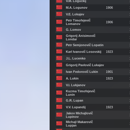
V.M. Loguckij
M.A. Logunov
1906
V.E. Lokajev
Petr Timofejevič
1906
Lomanov
G. Lomov
Grigorij Anisimovič
Londar
Petr Semjonovič Lopatin
Karl Ivanovič Losovskij
1923
J.L. Lucenko
Grigorij Pavlovič Lukajev
Ivan Fedorovič Lukin
1901
A. Lukin
1923
V.I. Lukjanov
Kuzma Timofejevič
Lunin
G.R. Lupan
V.V. Lupandij
1923
Jakov Michajlovič
Lupinov
Michajl Makarovič
Lupjan