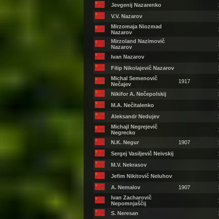
Jevgenij Nazarenko
V.V. Nazarov
Mirzomaja Niozmad
Nazarov
Mirzoland Nazimovič
Nazarov
Ivan Nazarov
Filip Nikolajevič Nazarov
Michal Semenovič
1917
Nečajev
Nikifor A. Nečepolskij
M.A. Nečitalenko
Aleksandr Nedujev
Michajl Negrejevič
Negrecko
N.K. Negur
1907
Sergej Vasiljevič Neivskij
M.V. Nekrasov
Jefim Nikitovič Neluhov
A. Nemalov
1907
Ivan Zacharovič
Nepomnjaščij
S. Neresan