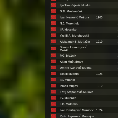
Ilja Timofejevič Moskin
G.D. Moskovčuk
Ivan Ivanovič Mošura
1903
N.J. Motenjuk
I.P. Motenko
Vasilij A. Motchovskij
Aleksandr B. Motlažin
1919
Semen Lavrentjevič
Motrič
P.G. Možnik
Akim Mučtabnev
Dmitrij Ivanovič Mucha
Vasilij Muchin
1926
I.S. Muchin
Ismail Mujlov
1912
Fotij Stepanovič Mukoid
I.V. Mulenko
J.B. Mulenko
Ivan Dmitrijevič Municev
1924
Pjotr Jegorovič Muravjov