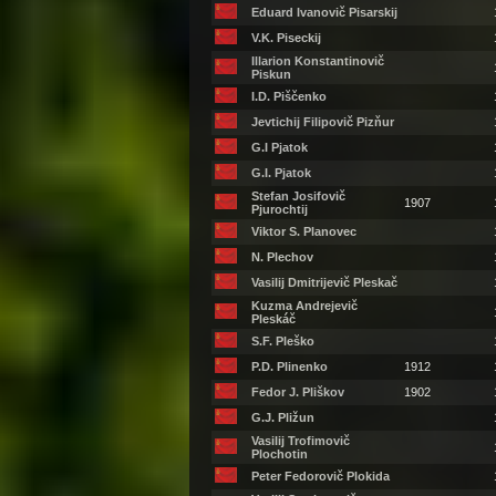
Eduard Ivanovič Pisarskij
V.K. Piseckij
Illarion Konstantinovič
Piskun
I.D. Piščenko
Jevtichij Filipovič Pizňur
G.I Pjatok
G.I. Pjatok
Stefan Josifovič
1907
Pjurochtij
Viktor S. Planovec
N. Plechov
Vasilij Dmitrijevič Pleskač
Kuzma Andrejevič
Pleskáč
S.F. Pleško
P.D. Plinenko
1912
Fedor J. Pliškov
1902
G.J. Pližun
Vasilij Trofimovič
Plochotin
Peter Fedorovič Plokida