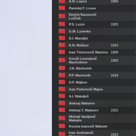
A.N. Lupov
1904
Pantelej F. Lusev
Dmitrij Naumovič
Luščuk
P.S. Luzin
1925
G.M. Lysenko
D.I. Macejko
K.N. Mačkov
1910
Ivan Tichonovič Machno
1909
Goviči Leontjevič
1903
Macholinov
J.N. Machomir
P.P. Machovik
1918
D.F. Majkov
Ivan Fedorovič Majso
A.I. Makalješ
Aleksej Makarov
Aleksej T. Makarov
1922
Michajl Vasiljevič
Makejev
Kuzma Ivanovič Maksim
Ivan Andrejevič
1923