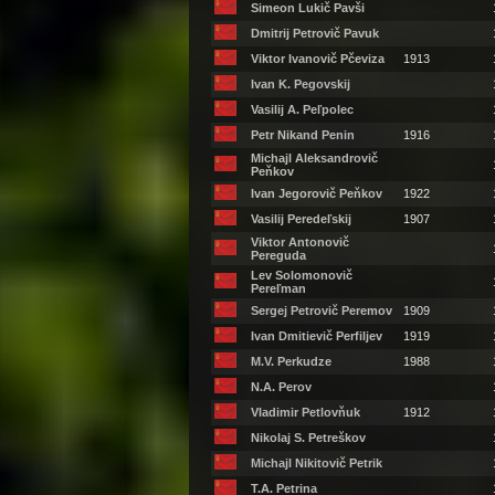
Simeon Lukič Pavši
Dmitrij Petrovič Pavuk
Viktor Ivanovič Pčeviza
1913
Ivan K. Pegovskij
Vasilij A. Peľpolec
Petr Nikand Penin
1916
Michajl Aleksandrovič
Peňkov
Ivan Jegorovič Peňkov
1922
Vasilij Peredeľskij
1907
Viktor Antonovič
Pereguda
Lev Solomonovič
Pereľman
Sergej Petrovič Peremov
1909
Ivan Dmitievič Perfiljev
1919
M.V. Perkudze
1988
N.A. Perov
Vladimir Petlovňuk
1912
Nikolaj S. Petreškov
Michajl Nikitovič Petrik
T.A. Petrina