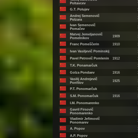
Poltavcev
G.T. Polujev
Andrej Semenovič
Polzara
Ivan Semenovič
Pomačev
Matvej Jemeljanovič
1909
Pomelnikov
Franc Pomeščerin
1910
Ivan Vasiljevič Pominskij
Pavel Petrovič Pomlenin
1912
T.K. Ponamarčuk
Golza Pondaev
1916
Vasilij Andrejevič
1925
Ponfilov
P.T. Ponomarčuk
S.M. Ponomarčuk
1916
I.M. Ponomarenko
Gavril Firsovič
Ponomarenko
Vladimir Jefimovič
Ponomarev
A. Popov
A.P. Popov