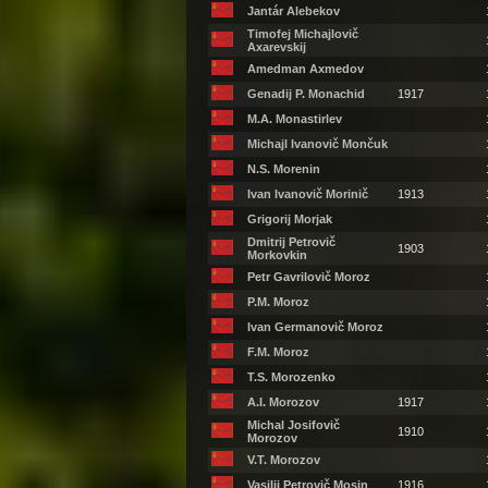
Jantár Alebekov
Timofej Michajlovič
Axarevskij
Amedman Axmedov
Genadij P. Monachid
1917
M.A. Monastirlev
Michajl Ivanovič Mončuk
N.S. Morenin
Ivan Ivanovič Morinič
1913
Grigorij Morjak
Dmitrij Petrovič
1903
Morkovkin
Petr Gavrilovič Moroz
P.M. Moroz
Ivan Germanovič Moroz
F.M. Moroz
T.S. Morozenko
A.I. Morozov
1917
Michal Josifovič
1910
Morozov
V.T. Morozov
Vasilij Petrovič Mosin
1916