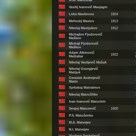
G.M. Maruščak
Vasilij Ivanovič Masjagin
Lidia Maslinova
1924
Meftodij Maslov
1913
Nikolaj Mastjukov
1912
Michajlov Fjodorovič
Maškov
Michajl Fjodorovič
Maškov
Adam Albinovič
1922
Maštaliar
Nikolaj Vasiljevič Mašuk
Nikolaj Georgjevič
Matijuk
Gerasim Andrejevič
Matin
Syrkabaj Matraimov
Nikolaj Matrošfilin
Ivan Ivanovič Matuchin
Sergej Matusevič
1920
P.S. Matušenko
M.A. Matvejev
N.I. Matvejev
Vladimir Dmitrijevič