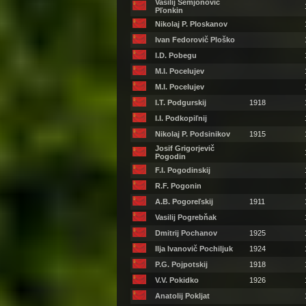
Vasilij Semjonovič
Pľonkin
Nikolaj P. Ploskanov
Ivan Fedorovič Ploško
I.D. Pobegu
M.I. Pocelujev
M.I. Pocelujev
I.T. Podgurskij
1918
I.I. Podkopiľnij
Nikolaj P. Podsinikov
1915
Josif Grigorjevič
Pogodin
F.I. Pogodinskij
R.F. Pogonin
A.B. Pogoreľskij
1911
Vasilij Pogrebňak
Dmitrij Pochanov
1925
Ilja Ivanovič Pochiljuk
1924
P.G. Pojpotskij
1918
V.V. Pokidko
1926
Anatolij Pokljat