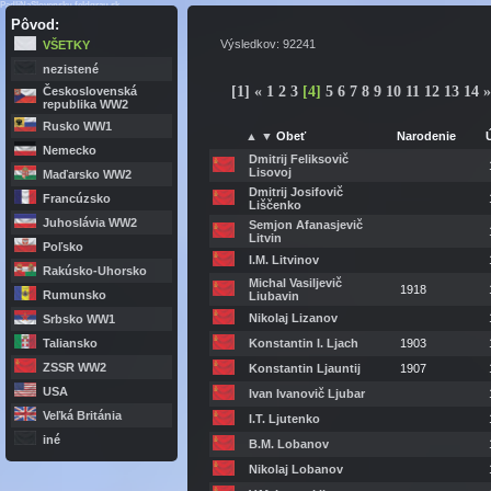
PadliNaSlovensku.feldgrau.sk
Pôvod:
Výsledkov: 92241
VŠETKY
nezistené
[1]
«
1
2
3
[
4
]
5
6
7
8
9
10
11
12
13
14
Československá
republika WW2
Rusko WW1
▲
▼
Obeť
Narodenie
Nemecko
Dmitrij Feliksovič
Lisovoj
Maďarsko WW2
Dmitrij Josifovič
Francúzsko
Liščenko
Juhoslávia WW2
Semjon Afanasjevič
Litvin
Poľsko
I.M. Litvinov
Rakúsko-Uhorsko
Michal Vasiljevič
1918
Rumunsko
Liubavin
Nikolaj Lizanov
Srbsko WW1
Taliansko
Konstantin I. Ljach
1903
ZSSR WW2
Konstantin Ljauntij
1907
USA
Ivan Ivanovič Ljubar
Veľká Británia
I.T. Ljutenko
iné
B.M. Lobanov
Nikolaj Lobanov