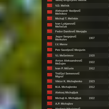
Vasilij Grigorjevič Melnik
V.D. Meľnik
Aleksandr Vasiljevič
Meľnikov
Michajl T. Meľnkin
Ivan Lukjanovič
Meľtečuk
Fedor Danilovič Menjajlo
Jegor Sergejevič
1907
Merkulov
I.V. Merov
Petr Saveljevič Mesjurin
V.I. Mešerimov
1920
Anton Aleksandrovič
1922
Mežujev
Ivan P. Mičurin
1912
Tridčjul Semenovič
Migroľ
Viktor K. Michajlenko
1923
M.A. Michajlenko
1912
Aleksej Michajljuk
Michajl A. Michajljuk
1922
A.P. Michajlov
Vladimir Nikolajevič