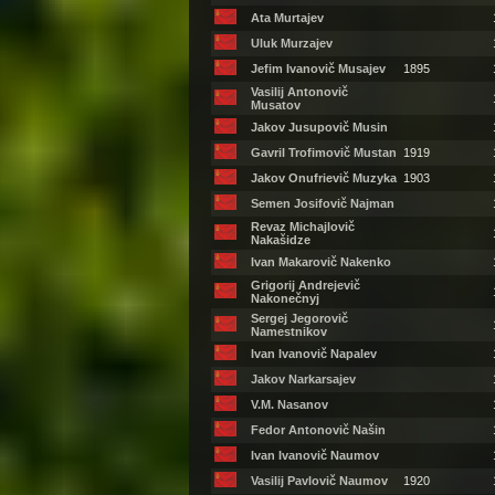
Ata Murtajev
Uluk Murzajev
Jefim Ivanovič Musajev
1895
Vasilij Antonovič
Musatov
Jakov Jusupovič Musin
Gavril Trofimovič Mustan
1919
Jakov Onufrievič Muzyka
1903
Semen Josifovič Najman
Revaz Michajlovič
Nakašidze
Ivan Makarovič Nakenko
Grigorij Andrejevič
Nakonečnyj
Sergej Jegorovič
Namestnikov
Ivan Ivanovič Napalev
Jakov Narkarsajev
V.M. Nasanov
Fedor Antonovič Našin
Ivan Ivanovič Naumov
Vasilij Pavlovič Naumov
1920