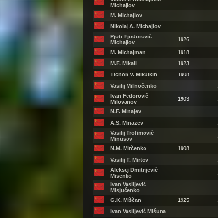
Michajlov
M. Michajlov
Nikolaj A. Michajlov
Pjotr Fjodorovič
1926
Michajlov
M. Michajman
1918
M.F. Mikali
1923
Tichon V. Mikulkin
1908
Vasilij Miľnočenko
Ivan Fedorovič
1903
Milovanov
N.F. Minajev
A.S. Minazev
Vasilij Trofimovič
Minusov
N.M. Mirčenko
1908
Vasilij T. Mirtov
Aleksej Dmitrijevič
Misenko
Ivan Vasiljevič
Misjučenko
G.K. Miščan
1925
Ivan Vasiljevič Mišuna