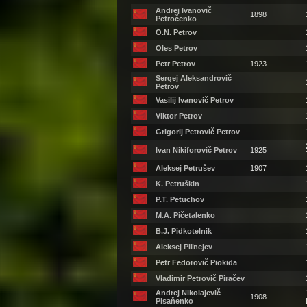
Andrej Ivanovič
1898
Petročenko
O.N. Petrov
Oles Petrov
Petr Petrov
1923
Sergej Aleksandrovič
Petrov
Vasilij Ivanovič Petrov
Viktor Petrov
Grigorij Petrovič Petrov
Ivan Nikiforovič Petrov
1925
Aleksej Petrušev
1907
K. Petruškin
P.T. Petuchov
M.A. Pičetalenko
B.J. Pidkotelnik
Aleksej Piľnejev
Petr Fedorovič Piokida
Vladimir Petrovič Piračev
Andrej Nikolajevič
1908
Pisaňenko