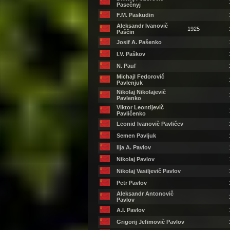
Pasečnyj
F.M. Paskudin
Aleksandr Ivanovič
1925
Paščin
Josif A. Pašenko
I.V. Paškov
N. Pauľ
Michajl Fedorovič
Pavlenjuk
Nikolaj Nikolajevič
Pavlenko
Viktor Leontijevič
Pavličenko
Leonid Ivanovič Pavličev
Semen Pavljuk
Ilja A. Pavlov
Nikolaj Pavlov
Nikolaj Vasiljevič Pavlov
Petr Pavlov
Aleksandr Antonovič
Pavlov
A.I. Pavlov
Grigorij Jefimovič Pavlov