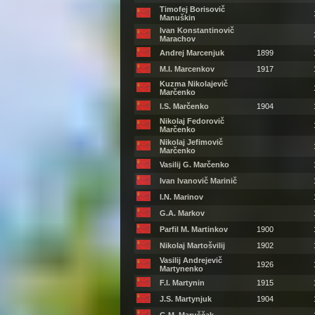
Timofej Borisovič
Manuškin
Ivan Konstantinovič
Marachov
Andrej Marcenjuk
1899
M.I. Marcenkov
1917
Kuzma Nikolajevič
Marčenko
I.S. Marčenko
1904
Nikolaj Fedorovič
Marčenko
Nikolaj Jefimovič
Marčenko
Vasilij G. Marčenko
Ivan Ivanovič Marinič
I.N. Marinov
G.A. Markov
Parfil M. Martinkov
1900
Nikolaj Martošvilij
1902
Vasilij Andrejevič
1926
Martynenko
F.I. Martynin
1915
J.S. Martynjuk
1904