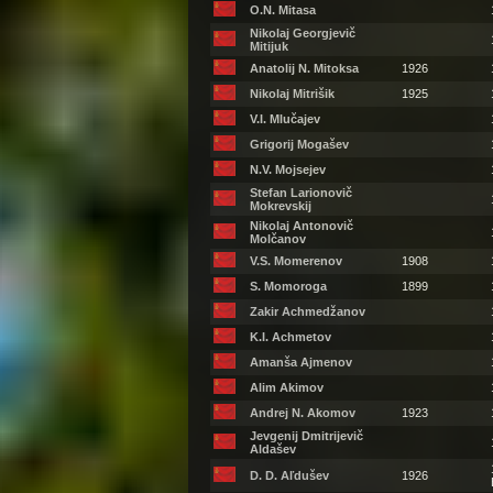
O.N. Mitasa
Nikolaj Georgjevič
Mitijuk
Anatolij N. Mitoksa
1926
Nikolaj Mitrišik
1925
V.I. Mlučajev
Grigorij Mogašev
N.V. Mojsejev
Stefan Larionovič
Mokrevskij
Nikolaj Antonovič
Molčanov
V.S. Momerenov
1908
S. Momoroga
1899
Zakir Achmedžanov
K.I. Achmetov
Amanša Ajmenov
Alim Akimov
Andrej N. Akomov
1923
Jevgenij Dmitrijevič
Aldašev
D. D. Aľdušev
1926