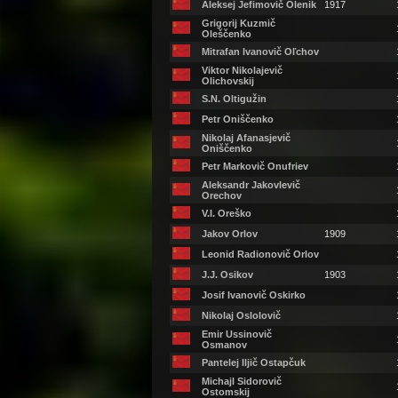
Aleksej Jefimovič Olenik
1917
Grigorij Kuzmič
Oleščenko
Mitrafan Ivanovič Oľchov
Viktor Nikolajevič
Olichovskij
S.N. Oltigužin
Petr Oniščenko
Nikolaj Afanasjevič
Oniščenko
Petr Markovič Onufriev
Aleksandr Jakovlevič
Orechov
V.I. Oreško
Jakov Orlov
1909
Leonid Radionovič Orlov
J.J. Osikov
1903
Josif Ivanovič Oskirko
Nikolaj Oslolovič
Emir Ussinovič
Osmanov
Pantelej Iljič Ostapčuk
Michajl Sidorovič
Ostomskij