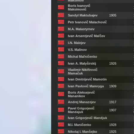
Maksimov
Boris Ivanovič
Maksimovič
Sandyl Maktubajev
1905
Petr Ivanovič Malachovič
M.A. Malastyrnev
Ivan Arsentjevič Maľčev
I.N. Malejev
V.S. Malinov
Michal Maľničenko
Ivan A. Malyširskij
1926
Vladimir Nikifirovič
Mamačuk
Ivan Dmitrijevič Mamotin
Ivan Pavlovič Mamryga
1909
Boris Aleksejevič
Mananikov
Andrej Manazejev
1917
Pavel Grigorjevič
1907
Mandajuk
Ivan Grigorjevič Mandjuk
M.I. Maničenko
1928
Nikolaj I. Manšejko
1925