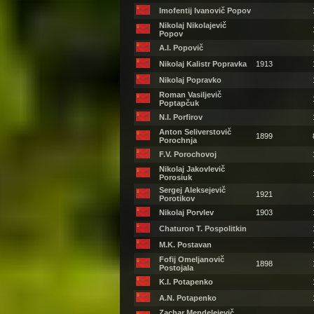
Imofentij Ivanovič Popov
Nikolaj Nikolajevič
Popov
A.I. Popovič
Nikolaj Kalistr Popravka
1913
Nikolaj Popravko
Roman Vasiljevič
Poptapčuk
N.I. Porfirov
Anton Seliverstovič
1899
Porochnja
F.V. Porochovoj
Nikolaj Jakovlevič
Porosiuk
Sergej Aleksejevič
1921
Porotikov
Nikolaj Porvlev
1903
Chaturon T. Pospolitkin
M.K. Postavan
Fofij Omeljanovič
1898
Postojala
K.I. Potapenko
A.N. Potapenko
Zachar Mendelejevič