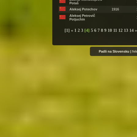
Potaš
Aleksej Potechov
1916
Aleksej Petrovič
Potjuchin
[1]
«
1
2
3
[
4
]
5
6
7
8
9
10
11
12
13
14
Padli na Slovensku |
fe