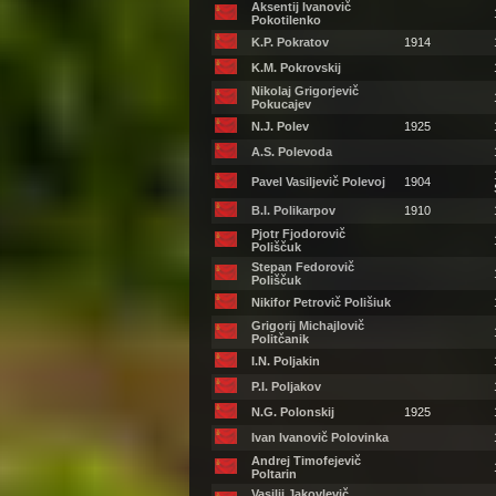
Aksentij Ivanovič
Pokotilenko
K.P. Pokratov
1914
K.M. Pokrovskij
Nikolaj Grigorjevič
Pokucajev
N.J. Polev
1925
A.S. Polevoda
Pavel Vasiljevič Polevoj
1904
B.I. Polikarpov
1910
Pjotr Fjodorovič
Poliščuk
Stepan Fedorovič
Poliščuk
Nikifor Petrovič Polišiuk
Grigorij Michajlovič
Politčanik
I.N. Poljakin
P.I. Poljakov
N.G. Polonskij
1925
Ivan Ivanovič Polovinka
Andrej Timofejevič
Poltarin
Vasilij Jakovlevič