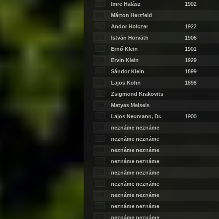
Imre Halász
1902
Márton Herzfeld
Andor Holczer
1922
István Horváth
1906
Ernő Klein
1901
Ervin Klein
1929
Sándor Klein
1899
Lajos Kohn
1898
Zsigmond Krakovits
Matyas Meisels
Lajos Neumann, Dr.
1900
neznáme neznáme
neznáme neznáme
neznáme neznáme
neznáme neznáme
neznáme neznáme
neznáme neznáme
neznáme neznáme
neznáme neznáme
neznáme neznáme