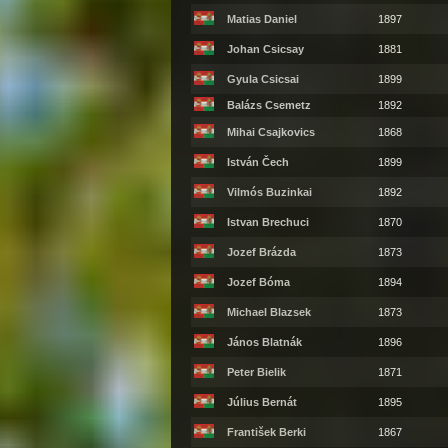
Matias Daniel
1897
Johan Csicsay
1881
Gyula Csicsai
1899
Balázs Csemetz
1892
Mihai Csajkovics
1868
István Čech
1899
Vilmós Buzinkai
1892
Istvan Brechuci
1870
Jozef Brázda
1873
Jozef Bóma
1894
Michael Blazsek
1873
János Blatnák
1896
Peter Bielik
1871
Július Bernát
1895
František Berki
1867