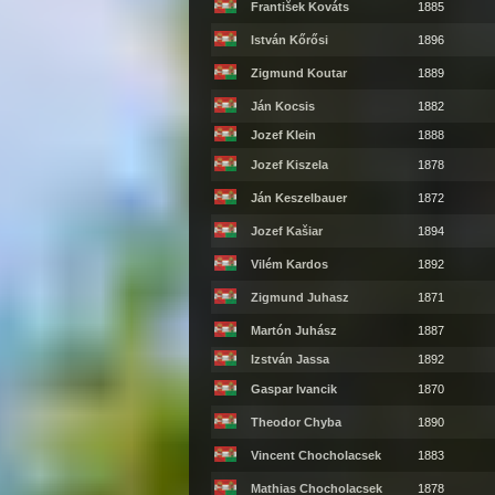
František Kováts
1885
István Kőrősi
1896
Zigmund Koutar
1889
Ján Kocsis
1882
Jozef Klein
1888
Jozef Kiszela
1878
Ján Keszelbauer
1872
Jozef Kašiar
1894
Vilém Kardos
1892
Zigmund Juhasz
1871
Martón Juhász
1887
Izstván Jassa
1892
Gaspar Ivancik
1870
Theodor Chyba
1890
Vincent Chocholacsek
1883
Mathias Chocholacsek
1878