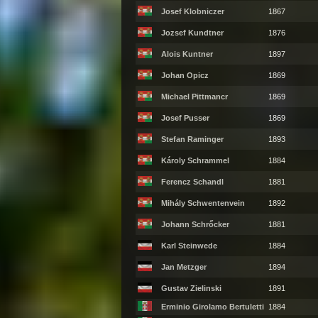
Josef Klobniczer
1867
Jozsef Kundtner
1876
Alois Kuntner
1897
Johan Opicz
1869
Michael Pittmancr
1869
Josef Pusser
1869
Stefan Raminger
1893
Károly Schrammel
1884
Ferencz Schandl
1881
Mihály Schwentenvein
1892
Johann Schrőcker
1881
Karl Steinwede
1884
Jan Metzger
1894
Gustav Zielinski
1891
Erminio Girolamo Bertuletti
1884