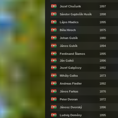
Jozef Chučurik
1897
Sándor Gajdošík Husík
1898
Lájos Hladics
1895
Béla Hiroch
1875
Johan Gubík
1880
János Gubík
1894
Ferdinand Šlamos
1895
Ján Galkó
1896
Jozef Galgóczy
1892
Mihály Galba
1873
Andreas Fiedler
1892
János Farkas
1876
Peter Dvoran
1872
Jánosz Dvorský
1896
Ludvig Demény
1895