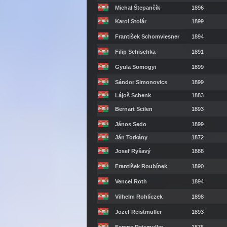
Michal Štepančík
1896
Karol Stolár
1899
František Schomviesner
1894
Filip Schischka
1891
Gyula Somogyi
1899
Sándor Simonovics
1899
Lájoš Schenk
1883
Bernart Scilen
1893
János Sedo
1899
Ján Torkány
1872
Josef Ryšavý
1888
František Roubínek
1890
Vencel Roth
1894
Vilhelm Rohlíczek
1898
Jozef Reistmüller
1893