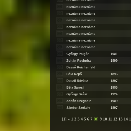
neznáme neznáme
neznáme neznáme
neznáme neznáme
neznáme neznáme
neznáme neznáme
neznáme neznáme
neznáme neznáme
neznáme neznáme
Győrgy Polgár
1901
Zoltán Rechnitz
1899
Dezső Reichenfeld
Béla Rejlő
1896
Desző Révész
1897
Béla Sárosi
1906
Győrgy Szász
1924
Zoltán Szegedin
1909
Sándor Székely
1897
[1]
«
1
2
3
4
5
6
7
[
8
]
9
10
11
12
13
14