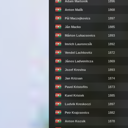
Adam Martonik
1896
Anton Malík
1868
Pál Maczejkovics
1897
Ján Macko
1885
Márton Lukacsovics
1893
Imrich Lauroncsík
1892
Vendel Lachkovitz
1872
János Ladvenitcza
1869
Jozef Krovina
1893
Jan Krizsan
1874
Pavel Kristofits
1873
Karel Kristek
1885
Ludvik Kreskoczi
1897
Petr Krajcsovics
1882
Anton Kozsik
1878