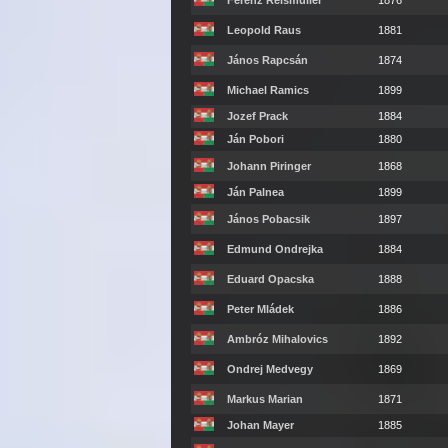
Ferenz Reismuller
1876
Leopold Raus
1881
János Rapcsán
1874
Michael Ramics
1899
Jozef Prack
1884
Ján Pobori
1880
Johann Piringer
1868
Ján Palnea
1899
János Pobacsik
1897
Edmund Ondrejka
1884
Eduard Opacska
1888
Peter Mládek
1886
Ambróz Mihalovics
1892
Ondrej Medvegy
1869
Markus Marian
1871
Johan Mayer
1885