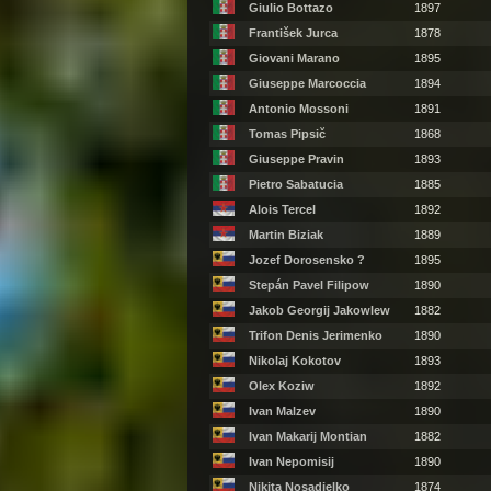
Giulio Bottazo
1897
František Jurca
1878
Giovani Marano
1895
Giuseppe Marcoccia
1894
Antonio Mossoni
1891
Tomas Pipsič
1868
Giuseppe Pravin
1893
Pietro Sabatucia
1885
Alois Tercel
1892
Martin Biziak
1889
Jozef Dorosensko ?
1895
Stepán Pavel Filipow
1890
Jakob Georgij Jakowlew
1882
Trifon Denis Jerimenko
1890
Nikolaj Kokotov
1893
Olex Koziw
1892
Ivan Malzev
1890
Ivan Makarij Montian
1882
Ivan Nepomisij
1890
Nikita Nosadjelko
1874