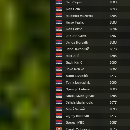
Jan Czipót
1898
Ivan Delic
1893
Mehmed Elezovic
1885
Huso Faslic
1893
Ivan Fortič
1894
Johann Germ
1887
János Horváth
1893
Jano Jakob Ilič
1878
Mile Joič
1896
Sacir Karič
1895
Jova Keleva
1882
Stipo Livančič
1877
Toma Loncahric
1896
Spasoje Lubara
1886
Nikola Marinajovics
1896
Jelisja Marjanovič
1877
Miloš Mavrák
1899
Ogmy Medovic
1877
Stepan Milič
1887
Frant. Moharics
1875