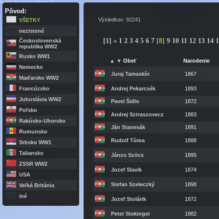
PadliNaSlovensku.feldgrau.sk
Pôvod:
Výsledkov: 92241
VŠETKY
nezistené
[1]
«
1
2
3
4
5
6
7
[
8
]
9
10
11
12
13
14
Československá
republika WW2
Rusko WW1
▲
▼
Obeť
Narodenie
Nemecko
Juraj Tamaskín
1867
Maďarsko WW2
Francúzsko
Andrej Pekarcsék
1893
Juhoslávia WW2
Pavel Šidlo
1872
Poľsko
Andrej Sztraszovecz
1883
Rakúsko-Uhorsko
Ján Stanesák
1891
Rumunsko
Rudolf Tůma
1888
Srbsko WW1
Taliansko
János Szöcs
1895
ZSSR WW2
Jozef Slavik
1874
USA
Stefan Szeleczký
1898
Veľká Británia
iné
Jozef Stolárik
1872
Peter Stekinger
1882