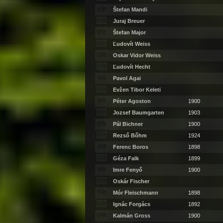
Štefan Mandi
Juraj Breuer
Štefan Major
Ľudovít Weiss
Oskar Vidor Weiss
Ľudovít Hecht
Pavol Agai
Evžen Tibor Keleti
Péter Agoston
1900
Jozsef Baumgarten
1903
Pál Bichner
1900
Rezső Bőhm
1924
Ferenc Boros
1898
Géza Falk
1899
Imre Fenyő
1900
Oskár Fischer
Mór Fleischmann
1898
Ignác Forgács
1892
Kalmán Gross
1900