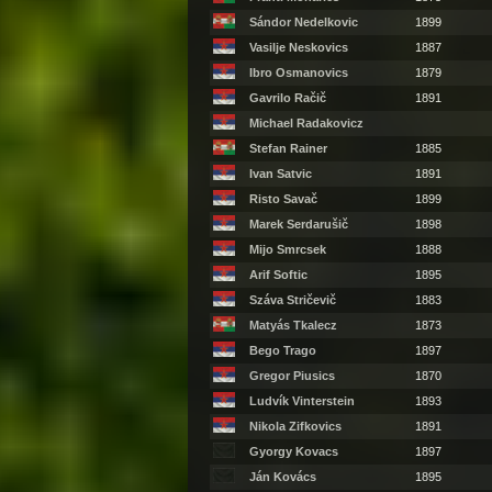
Sándor Nedelkovic
1899
Vasilje Neskovics
1887
Ibro Osmanovics
1879
Gavrilo Račič
1891
Michael Radakovicz
Stefan Rainer
1885
Ivan Satvic
1891
Risto Savač
1899
Marek Serdarušič
1898
Mijo Smrcsek
1888
Arif Softic
1895
Száva Stričevič
1883
Matyás Tkalecz
1873
Bego Trago
1897
Gregor Piusics
1870
Ludvík Vinterstein
1893
Nikola Zifkovics
1891
Gyorgy Kovacs
1897
Ján Kovács
1895