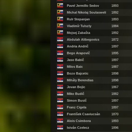
Pavel Jermillo Sedov
1893
Michal Nikolaj Soulasweli
1892
Rulr Stepanjan
1893
Vladimír Tulszly
1884
Mojsej Zabašta
1892
Abdulah Alibegovics
1872
Andria Andrič
1897
Bego Arapovič
1895
Jaso Babič
1897
Milos Baic
1887
Bozo Bajcetic
1898
Mihály Berendias
1898
Jovan Bojic
1867
Miko Budič
1882
Simon Busič
1897
Franz Cigela
1897
František Csaviucsán
1870
Alois Csimbora
1893
István Czelecz
1896