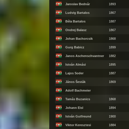
Jaroslav Bednár
1893
Ludvig Bartalos
1867
Béla Bartalos
1887
Ondrej Balasz
1867
Johan Bachorcsik
1868
Gurg Babicz
1899
Janos Aschenschvantner
1882
István Almási
1895
Lajos Soder
1887
János Šesták
1869
Adolf Bachmeier
Tamás Buzanics
1868
Johann Eisl
1894
István Gutfreund
1900
Viktor Keresztesi
1884