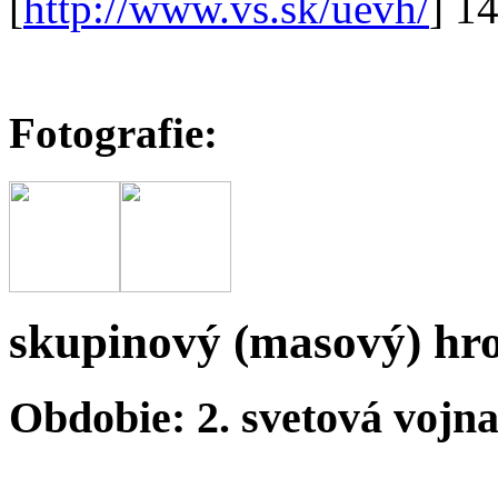
[
http://www.vs.sk/uevh/
] 1
Fotografie:
skupinový (masový) hr
Obdobie: 2. svetová vojn