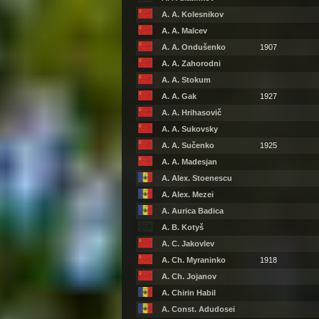
A. A. Kolesnikov
A. A. Malcev
A. A. Ondušenko
1907
A. A. Zahorodni
A. A. Stokum
A. A. Gak
1927
A. A. Hrihasovič
A. A. Sukovsky
A. A. Sučenko
1925
A. A. Madesjan
A. Alex. Stoenescu
A. Alex. Mezei
A. Aurica Badica
A. B. Kotyš
A. C. Jakovlev
A. Ch. Myraninko
1918
A. Ch. Jojanov
A. Chirin Habil
A. Const. Adudosei