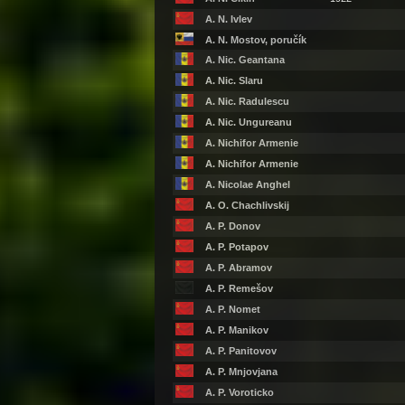
A. N. Ivlev
A. N. Mostov, poručík
A. Nic. Geantana
A. Nic. Slaru
A. Nic. Radulescu
A. Nic. Ungureanu
A. Nichifor Armenie
A. Nichifor Armenie
A. Nicolae Anghel
A. O. Chachlivskij
A. P. Donov
A. P. Potapov
A. P. Abramov
A. P. Remešov
A. P. Nomet
A. P. Manikov
A. P. Panitovov
A. P. Mnjovjana
A. P. Voroticko