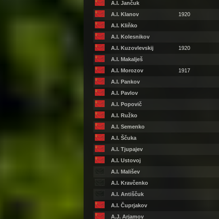
A.I. Jančuk
A.I. Klanov
1920
A.I. Kliňko
A.I. Kolesnikov
A.I. Kuzovlevskij
1920
A.I. Makalješ
A.I. Morozov
1917
A.I. Pankov
A.I. Pavlov
A.I. Popovič
A.I. Ružko
A.I. Semenko
A.I. Ščuka
A.I. Tjupajev
A.I. Ustovoj
A.I. Mališev
A.I. Kravčenko
A.I. Antiščuk
A.I. Čuprjakov
A.J. Arjamov