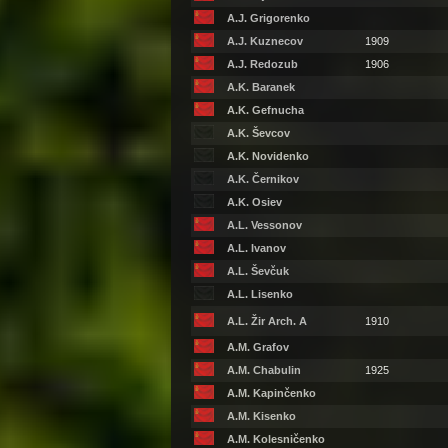
A.J. Grigorenko
A.J. Kuznecov
1909
A.J. Redozub
1906
A.K. Baranek
A.K. Gefnucha
A.K. Ševcov
A.K. Novidenko
A.K. Černikov
A.K. Osiev
A.L. Vessonov
A.L. Ivanov
A.L. Ševčuk
A.L. Lisenko
A.L. Žir Arch. A
1910
A.M. Grafov
A.M. Chabulin
1925
A.M. Kapinčenko
A.M. Kisenko
A.M. Kolesničenko