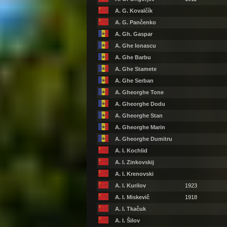
A. G. Kovalčík
A. G. Pančenko
A. Gh. Gaspar
A. Ghe Ionascu
A. Ghe Barbu
A. Ghe Stamete
A. Ghe Serban
A. Gheorghe Tone
A. Gheorghe Dodu
A. Gheorghe Stan
A. Gheorghe Marin
A. Gheorghe Dumitru
A. I. Kochlid
A. I. Zinkovskij
A. I. Krenovski
A. I. Kurilov
1923
A. I. Miskevič
1918
A. I. Tkačuk
A. I. Šilov