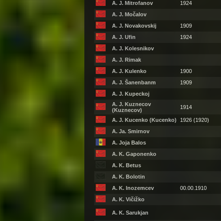
A. J. Mitrofanov
1924
A. J. Močalov
A. J. Novakovskij
1909
A. J. Ufin
1924
A. J. Kolesnikov
A. J. Rimak
A. J. Kulenko
1900
A. J. Šanenbanm
1909
A. J. Kupeckoj
A. J. Kuznecov
1914
(Kuznecov)
A. J. Kucenko (Kucenko)
1926 (1920)
A. Ja. Smirnov
A. Joja Balos
A. K. Gaponenko
A. K. Betus
A. K. Bolotin
A. K. Inozemcev
00.00.1910
A. K. Vičižko
A. K. Sarukjan