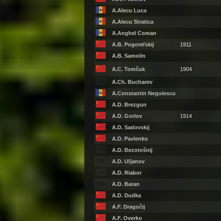
A.Alecu Luca
A.Alecu Stratica
A.Anghel Coman
A.B. Pogoreľskij
1911
A.B. Samolin
A.C. Tomčuk
1904
A.Ch. Bucharev
A.Constantin Negulescu
A.D. Brezgun
A.D. Gorlov
1914
A.D. Sadovskij
A.D. Pavlenko
A.D. Bezotošnij
A.D. Uľjanov
A.D. Riabor
A.D. Baran
A.D. Dudka
A.F. Dragočij
A.F. Overko