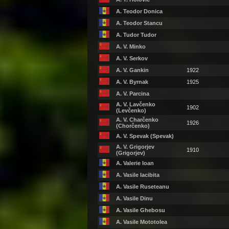
A. Teodor Donica
A. Teodor Stancu
A. Tudor Tudor
A. V. Minko
A. V. Serkov
A. V. Gankin
1922
A. V. Byrnak
1925
A. V. Parcina
A. V. Lavčenko
1902
(Levčenko)
A. V. Charčenko
1926
(Chorčenko)
A. V. Spevak (Spevak)
A. V. Grigorjev
1910
(Grigorjev)
A. Valerie Ioan
A. Vasile Iacibita
A. Vasile Ruseteanu
A. Vasile Dinu
A. Vasile Ghebosu
A. Vasile Mototolea