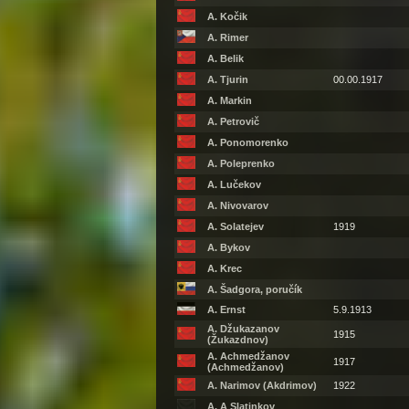
A. Kočik
A. Rimer
A. Belik
A. Tjurin
00.00.1917
A. Markin
A. Petrovič
A. Ponomorenko
A. Poleprenko
A. Lučekov
A. Nivovarov
A. Solatejev
1919
A. Bykov
A. Krec
A. Šadgora, poručík
A. Ernst
5.9.1913
A. Džukazanov
1915
(Žukazdnov)
A. Achmedžanov
1917
(Achmedžanov)
A. Narimov (Akdrimov)
1922
A. A Slatinkov