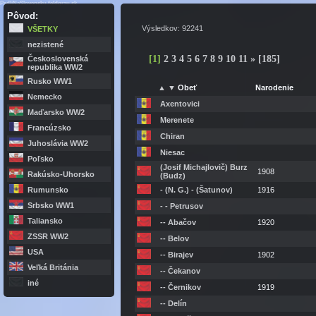
PadliNaSlovensku.feldgrau.sk
Pôvod:
Výsledkov: 92241
VŠETKY
nezistené
[
1
]
2
3
4
5
6
7
8
9
10
11
»
[185]
Československá
republika WW2
Rusko WW1
▲
▼
Obeť
Narodenie
Nemecko
Axentovici
Maďarsko WW2
Merenete
Francúzsko
Chiran
Juhoslávia WW2
Niesac
Poľsko
(Josif Michajlovič) Burz
1908
Rakúsko-Uhorsko
(Budz)
Rumunsko
- (N. G.) - (Šatunov)
1916
Srbsko WW1
- - Petrusov
Taliansko
-- Abačov
1920
ZSSR WW2
-- Belov
USA
-- Birajev
1902
Veľká Británia
-- Čekanov
iné
-- Černikov
1919
-- Delín