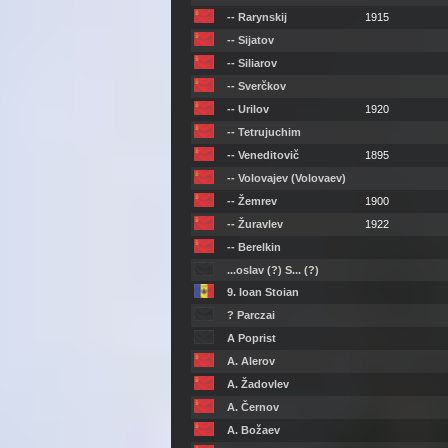
-- Rarynskij
1915
-- Sijatov
-- Siliarov
-- Sverčkov
-- Urilov
1920
-- Tetrujuchim
-- Veneditovič
1895
-- Volovajev (Volovaev)
-- Žemrev
1900
-- Žuravlev
1922
-- Berelkin
...oslav (?) S... (?)
9. Ioan Stoian
? Parczai
A Poprist
A. Alerov
A. Žadovlev
A. Černov
A. Božaev