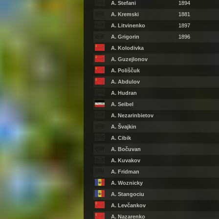
A. Stefani
1894
A. Kremski
1881
A. Litvinenko
1897
A. Grigorin
1896
A. Kolodivka
A. Guzejlonov
A. Poliščuk
A. Abdulov
A. Hudran
A. Seibel
A. Nezarinbietov
A. Švajkin
A. Cibik
A. Bočuvan
A. Kuvakov
A. Fridman
A. Woznicky
A. Stangociu
A. Levčankov
A. Nazarenko