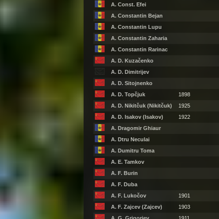
A. Const. Efei
A. Constantin Bejan
A. Constantin Lupu
A. Constantin Zaharia
A. Constantin Rarinac
A. D. Kuzačenko
A. D. Dimitrijev
A. D. Sitojnenko
A. D. Topčjuk
1898
A. D. Nikitčuk (Nikitčuk)
1925
A. D. Isakov (Isakov)
1922
A. Dragomir Ghiaur
A. Dtru Neculai
A. Dumitru Toma
A. E. Tamkov
A. F. Burin
A. F. Duba
A. F. Lukočov
1901
A. F. Zajcev (Zajcev)
1903
A. G. Grigorjev
1911