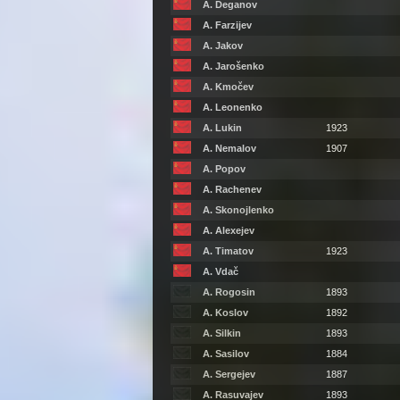
A. Deganov
A. Farzijev
A. Jakov
A. Jarošenko
A. Kmočev
A. Leonenko
A. Lukin
1923
A. Nemalov
1907
A. Popov
A. Rachenev
A. Skonojlenko
A. Alexejev
A. Timatov
1923
A. Vdač
A. Rogosin
1893
A. Koslov
1892
A. Silkin
1893
A. Sasilov
1884
A. Sergejev
1887
A. Rasuvajev
1893