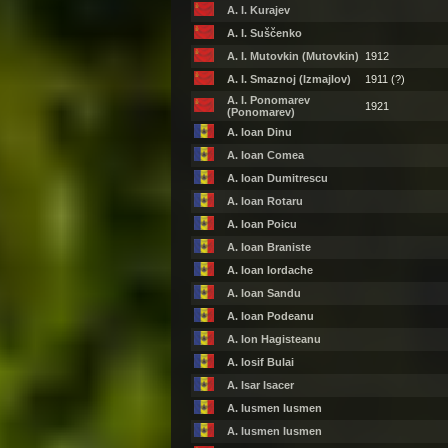
A. I. Kurajev
A. I. Suščenko
A. I. Mutovkin (Mutovkin)
1912
A. I. Smaznoj (Izmajlov)
1911 (?)
A. I. Ponomarev
1921
(Ponomarev)
A. Ioan Dinu
A. Ioan Comea
A. Ioan Dumitrescu
A. Ioan Rotaru
A. Ioan Poicu
A. Ioan Braniste
A. Ioan Iordache
A. Ioan Sandu
A. Ioan Podeanu
A. Ion Hagisteanu
A. Iosif Bulai
A. Isar Isacer
A. Iusmen Iusmen
A. Iusmen Iusmen