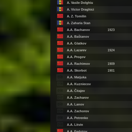
A. Vasile Dolghiu
A. Victor Draghici
A. Z. Tomilin
A. Zaharia Stan
A.A. Bachanov
1923
A.A. Baštanov
A.A. Glatkov
A.A. Lazarev
1924
A.A. Progov
A.A. Rachimov
1909
A.A. Skorbot
1901
A.A. Matjuka
A.A. Kuzniecov
A.A. Čitajev
A.A. Zacharov
A.A. Lanov
A.A. Zachorov
A.A. Petrenko
A.A. Litvin
A.A. Fedotov