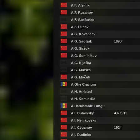
A.F. Aleinik
A.F. Rusanov
A.F. Sančenko
A.F. Lunev
A.G. Kovancev
A.G. Sirotjuk
1896
A.G. Siržok
A.G. Sominikov
A.G. Kijaška
A.G. Muzika
A.G. Močuk
A.Ghe Cracium
A.H. Atricted
A.H. Komindár
A.Haralambie Lungu
A.I. Dubovský
4.6.1913
A.I. Nemkovskij
A.I. Cyganov
1924
A.I. Dudinko