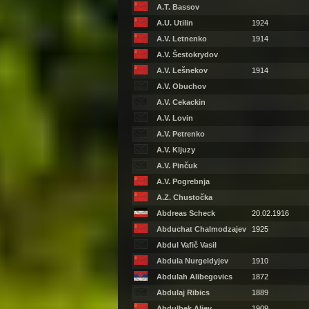
A.T. Bassov
A.U. Utilin
1924
A.V. Letnenko
1914
A.V. Šestokrydov
A.V. Lešnekov
1914
A.V. Obuchov
A.V. Cekackin
A.V. Lovin
A.V. Petrenko
A.V. Kljuzy
A.V. Pinčuk
A.V. Pogrebnja
A.Z. Chustočka
Abdreas Scheck
20.02.1916
Abduchat Chalmodzajev
1925
Abdul Vafič Vasil
Abdula Nurgeldyjev
1910
Abdulah Alibegovics
1872
Abdulaj Ribics
1889
Abdulbek Aliev
1909