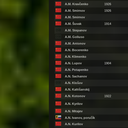
A.M. Kravčenko
1926
A.M. Smirnov
1926
A.M. Smirnov
A.M. Šuvak
1914
A.M. Stepanov
A.M. Goliuso
A.M. Antonov
A.N. Bocerenko
A.N. Klimenko
A.N. Lupov
1904
A.N. Potapenko
A.N. Sachanov
A.N. Klošov
A.N. Kaltišanskij
A.N. Kotonov
1922
A.N. Kyrilov
A.N. Mitajev
A.N. Ivanov, poručík
A.N. Kurilov