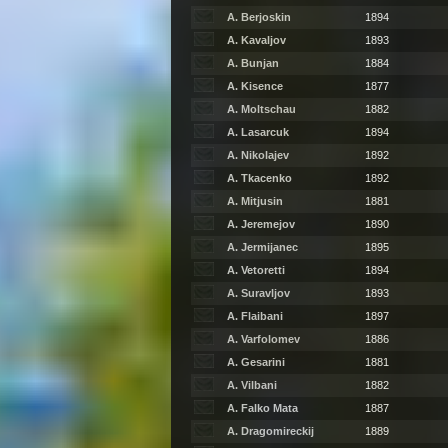
A. Berjoskin
1894
A. Kavaljov
1893
A. Bunjan
1884
A. Kisence
1877
A. Moltschau
1882
A. Lasarcuk
1894
A. Nikolajev
1892
A. Tkacenko
1892
A. Mitjusin
1881
A. Jeremejov
1890
A. Jermijanec
1895
A. Vetoretti
1894
A. Suravljov
1893
A. Flaibani
1897
A. Varfolomev
1886
A. Gesarini
1881
A. Vilbani
1882
A. Falko Mata
1887
A. Dragomireckij
1889