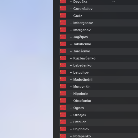
-- Devuška
--
-- Goronšalov
-- Gudz
-- Imberganov
-- Imerganov
-- Jagčipov
-- Jakubenko
-- Jarošenko
-- Kuzbavčenko
-- Lebedenko
-- Letuchov
-- Madučindrij
-- Mutovnkin
-- Nipolotin
-- Obrašenko
-- Ognev
-- Orhajok
-- Patcuch
-- Pojchalov
-- Potapenko