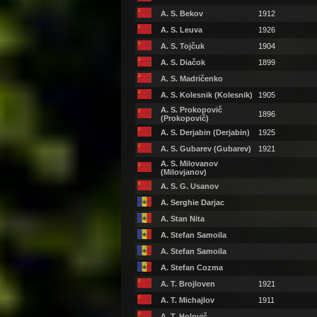
A. S. Bekov
1912
A. S. Leuva
1926
A. S. Tojčuk
1904
A. S. Diačok
1899
A. S. Madričenko
A. S. Kolesnik (Kolesnik)
1905
A. S. Prokopovič
1896
(Prokopovič)
A. S. Derjabin (Derjabin)
1925
A. S. Gubarev (Gubarev)
1921
A. S. Milovanov
(Milovjanov)
A. S. G. Usanov
A. Serghie Darjac
A. Stan Nita
A. Stefan Samoila
A. Stefan Samoila
A. Stefan Cozma
A. T. Brojloven
1921
A. T. Michajlov
1911
A. T. Holovič