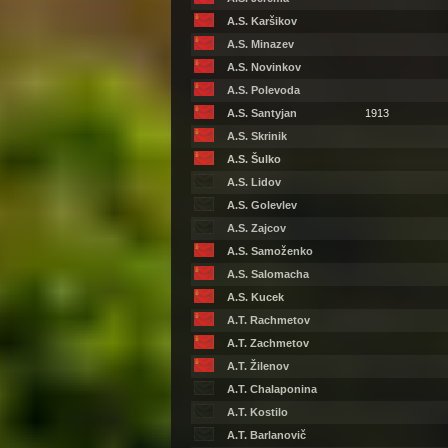
A.S. Karšikov
A.S. Minazev
A.S. Novinkov
A.S. Polevoda
A.S. Santyjan
1913
A.S. Skrinik
A.S. Šulko
A.S. Lidov
A.S. Golevlev
A.S. Zajcov
A.S. Samoženko
A.S. Salomacha
A.S. Kucek
A.T. Rachmetov
A.T. Zachmetov
A.T. Žilenov
A.T. Chalaponina
A.T. Kostilo
A.T. Barlanovič