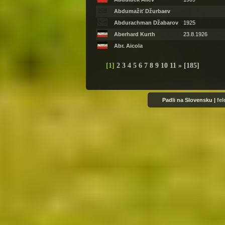
Abdumažiť Džurbaev
Abdurachman Džabarov
1925
Aberhard Kurth
23.8.1926
Abr. Aicola
[
1
]
2
3
4
5
6
7
8
9
10
11
»
[185]
Padli na Slovensku |
fe