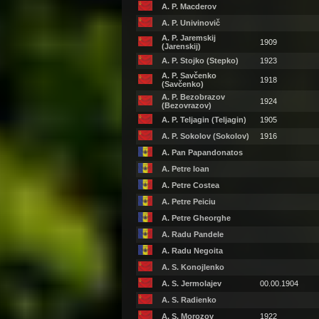
A. P. Macderov
A. P. Univinovič
A. P. Jaremskij
1909
(Jarenskij)
A. P. Stojko (Stepko)
1923
A. P. Savčenko
1918
(Savčenko)
A. P. Bezobrazov
1924
(Bezovrazov)
A. P. Teljagin (Teljagin)
1905
A. P. Sokolov (Sokolov)
1916
A. Pan Papandonatos
A. Petre Ioan
A. Petre Costea
A. Petre Peiciu
A. Petre Gheorghe
A. Radu Pandele
A. Radu Negoita
A. S. Konojlenko
A. S. Jermolajev
00.00.1904
A. S. Radienko
A. S. Morozov
1922