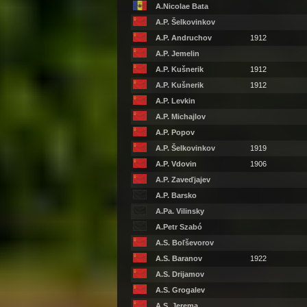
A.Nicolae Bata
A.P. Šelkovinkov
A.P. Andruchov
1912
A.P. Jemelin
A.P. Kušnerik
1912
A.P. Kušnerik
1912
A.P. Levkin
A.P. Michajlov
A.P. Popov
A.P. Šelkovinkov
1919
A.P. Vdovin
1906
A.P. Zaveďjajev
A.P. Barsko
A.Pa. Vilinsky
A.Petr Szabó
A.S. Boľševorov
A.S. Baranov
1922
A.S. Drijamov
A.S. Grogalev
A.S. Jerema