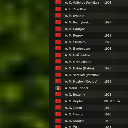
A. K. Veličkov (Veličko)
1905
A. L. Rešetkov
A. M. Svetnik
A. M. Pechylenko
1897
A. M. Sodrjev
A. M. Petrov
1919
A. M. Stukalov
1923
A. M. Bachmutov
1926
A. M. Halčižinkov
A. M. Grimačenko
A. M. Babin (Babin)
1925
A. M. Verzilov (Verzilov)
A. M. Kozlov (Kozlov)
1919
A. Marin Toader
A. N. Bozenik
1923
A. N. Kuplat
00.00.1914
A. N. Jaheň
1911
A. N. Fomov
1910
A. N. Sorokin
1922
A. N. Čikin
1922