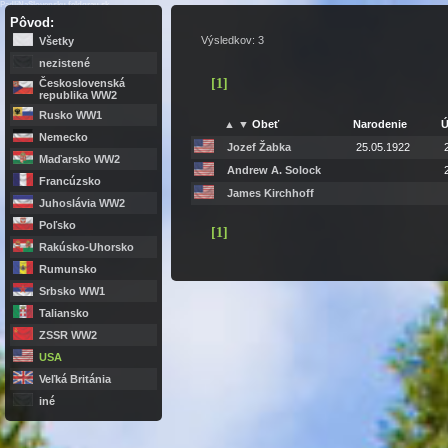
PadliNaSlovensku.feldgrau.sk
Pôvod:
Výsledkov: 3
Všetky
nezistené
[
1
]
Československá
republika WW2
Rusko WW1
▲
▼
Obeť
Narodenie
Ú
Nemecko
Jozef Žabka
25.05.1922
Maďarsko WW2
Andrew A. Solock
Francúzsko
James Kirchhoff
Juhoslávia WW2
Poľsko
[
1
]
Rakúsko-Uhorsko
Rumunsko
Srbsko WW1
Taliansko
ZSSR WW2
USA
Veľká Británia
iné