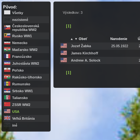
PadliNaSlovensku.feldgrau.sk
Pôvod:
Výsledkov: 3
Všetky
nezistené
[
1
]
Československá
republika WW2
Rusko WW1
▲
▼
Obeť
Narodenie
Ú
Nemecko
Jozef Žabka
25.05.1922
Maďarsko WW2
James Kirchhoff
Francúzsko
Andrew A. Solock
Juhoslávia WW2
Poľsko
[
1
]
Rakúsko-Uhorsko
Rumunsko
Srbsko WW1
Taliansko
ZSSR WW2
USA
Veľká Británia
iné