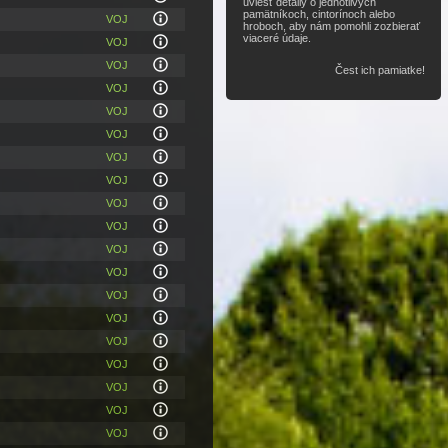
uviesť detaily o jednotlivých
pamätníkoch, cintorínoch alebo
VOJ
hroboch, aby nám pomohli zozbierať
viaceré údaje.
VOJ
VOJ
Čest ich pamiatke!
VOJ
VOJ
VOJ
VOJ
VOJ
VOJ
VOJ
VOJ
VOJ
VOJ
VOJ
VOJ
VOJ
VOJ
VOJ
VOJ