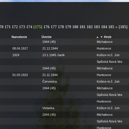
70
171
172
173
174
[
175
]
176
177
178
179
180
181
182
183
184
185
»
[185]
Narodenie
Úmrtie
▲
▼
Hrob
1944 (45)
Michalovce
08.04.1917
21.12.1944
Hunkovce
1924
13.1.1945 Janík
Košice-m.č. Juh
Spišská Nová Ves
1944 (45)
Michalovce
01.03.1922
21.11.1944
Hunkovce
Červenica
Košice-m.č. Juh
1944 (45)
Michalovce
Spišská Nová Ves
Hunkovce
Vislanka
Košice-m.č. Juh
1944 (45)
Michalovce
Spišská Nová Ves
Hunkovce