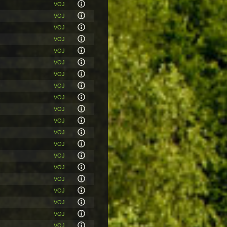
VOJ
VOJ
VOJ
VOJ
VOJ
VOJ
VOJ
VOJ
VOJ
VOJ
VOJ
VOJ
VOJ
VOJ
VOJ
VOJ
VOJ
VOJ
VOJ
VOJ