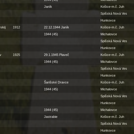
Janík
Košice-m.č. Juh
Spišská Nová Ves
Hunkovce
skij
1912
22.12.1944 Janík
Košice-m.č. Juh
1944 (45)
Michalovce
Spišská Nová Ves
Hunkovce
v
1925
29.1.1945 Plaveč
Košice-m.č. Juh
1944 (45)
Michalovce
Spišská Nová Ves
Hunkovce
Šarišské Dravce
Košice-m.č. Juh
1944 (45)
Michalovce
Spišská Nová Ves
Hunkovce
1944 (45)
Michalovce
Jastrabie
Košice-m.č. Juh
Spišská Nová Ves
Hunkovce