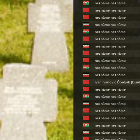
neznáme neznáme
neznáme neznáme
neznáme neznáme
neznáme neznáme
neznáme neznáme
neznáme neznáme
neznáme neznáme
neznáme neznáme
neznáme neznáme
neznáme neznáme
neznáme neznáme
Ivan Ivanovič Ďordjak (Durd
neznáme neznáme
neznáme neznáme
neznáme neznáme
neznáme neznáme
neznáme neznáme
neznáme neznáme
neznáme neznáme
neznáme neznáme