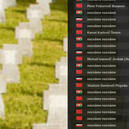
Peter Fedorovič Baranov
neznáme neznáme
neznáme neznáme
neznáme neznáme
Karvel Karlovič Šimon
neznáme neznáme
neznáme neznáme
neznáme neznáme
Michail Ivanovič Jovbak (Ji
neznáme neznáme
neznáme neznáme
neznáme neznáme
Vladimir Danilovič Prigoda
neznáme neznáme
neznáme neznáme
neznáme neznáme
neznáme neznáme
neznáme neznáme
neznáme neznáme