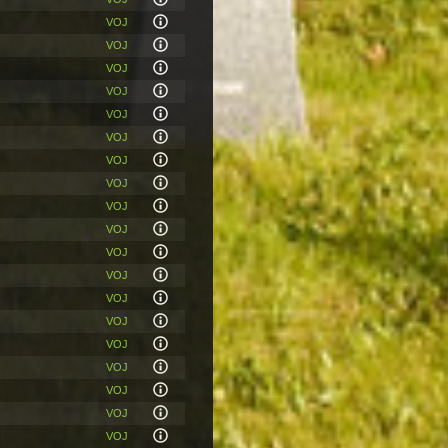
VOJ
VOJ
VOJ
VOJ
VOJ
VOJ
VOJ
VOJ
VOJ
VOJ
VOJ
VOJ
VOJ
VOJ
VOJ
VOJ
VOJ
VOJ
VOJ