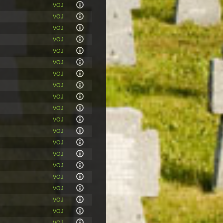
VOJ
VOJ
VOJ
VOJ
VOJ
VOJ
VOJ
VOJ
VOJ
VOJ
VOJ
VOJ
VOJ
VOJ
VOJ
VOJ
VOJ
VOJ
VOJ
VOJ