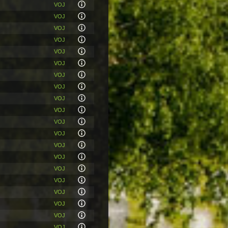
VOJ
VOJ
VOJ
VOJ
VOJ
VOJ
VOJ
VOJ
VOJ
VOJ
VOJ
VOJ
VOJ
VOJ
VOJ
VOJ
VOJ
VOJ
VOJ
VOJ