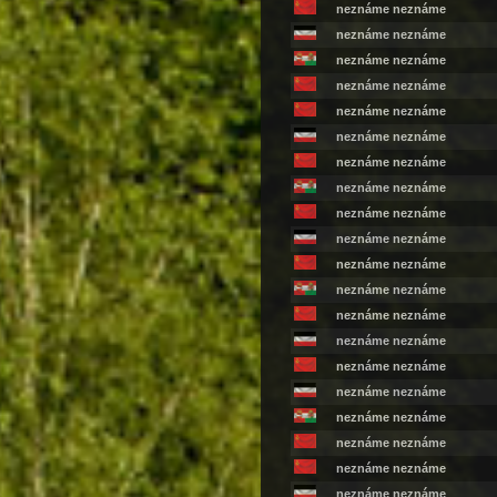
neznáme neznáme
neznáme neznáme
neznáme neznáme
neznáme neznáme
neznáme neznáme
neznáme neznáme
neznáme neznáme
neznáme neznáme
neznáme neznáme
neznáme neznáme
neznáme neznáme
neznáme neznáme
neznáme neznáme
neznáme neznáme
neznáme neznáme
neznáme neznáme
neznáme neznáme
neznáme neznáme
neznáme neznáme
neznáme neznáme