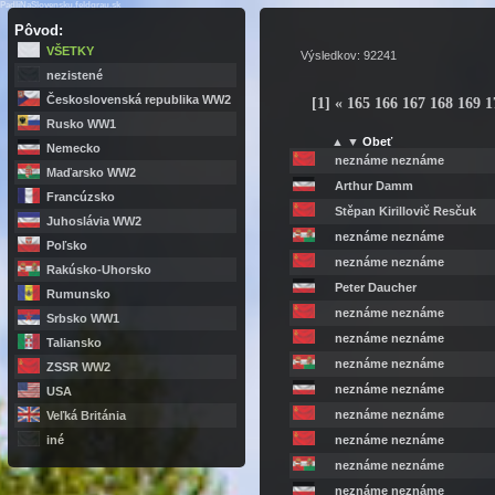
PadliNaSlovensku.feldgrau.sk
Pôvod:
VŠETKY
Výsledkov: 92241
nezistené
Československá republika WW2
[1]
«
165
166
167
168
169
1
Rusko WW1
▲
▼
Obeť
Nemecko
neznáme neznáme
Maďarsko WW2
Arthur Damm
Francúzsko
Stěpan Kirillovič Resčuk
Juhoslávia WW2
neznáme neznáme
Poľsko
neznáme neznáme
Rakúsko-Uhorsko
Peter Daucher
Rumunsko
neznáme neznáme
Srbsko WW1
neznáme neznáme
Taliansko
neznáme neznáme
ZSSR WW2
neznáme neznáme
USA
neznáme neznáme
Veľká Británia
neznáme neznáme
iné
neznáme neznáme
neznáme neznáme