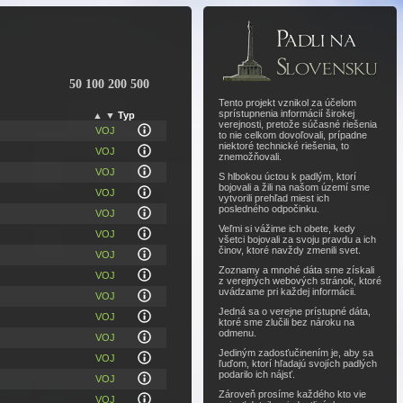
50
100
200
500
Tento projekt vznikol za účelom
sprístupnenia informácií širokej
▲
▼
Typ
verejnosti, pretože súčasné riešenia
VOJ
to nie celkom dovoľovali, prípadne
niektoré technické riešenia, to
VOJ
znemožňovali.
VOJ
S hlbokou úctou k padlým, ktorí
bojovali a žili na našom území sme
VOJ
vytvorili prehľad miest ich
posledného odpočinku.
VOJ
Veľmi si vážime ich obete, kedy
VOJ
všetci bojovali za svoju pravdu a ich
činov, ktoré navždy zmenili svet.
VOJ
Zoznamy a mnohé dáta sme získali
VOJ
z verejných webových stránok, ktoré
uvádzame pri každej informácii.
VOJ
Jedná sa o verejne prístupné dáta,
VOJ
ktoré sme zlučili bez nároku na
odmenu.
VOJ
Jediným zadosťučinením je, aby sa
VOJ
ľuďom, ktorí hľadajú svojích padlých
podarilo ich nájsť.
VOJ
Zároveň prosíme každého kto vie
VOJ