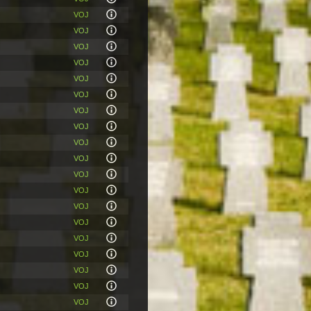
VOJ
VOJ
VOJ
VOJ
VOJ
VOJ
VOJ
VOJ
VOJ
VOJ
VOJ
VOJ
VOJ
VOJ
VOJ
VOJ
VOJ
VOJ
VOJ