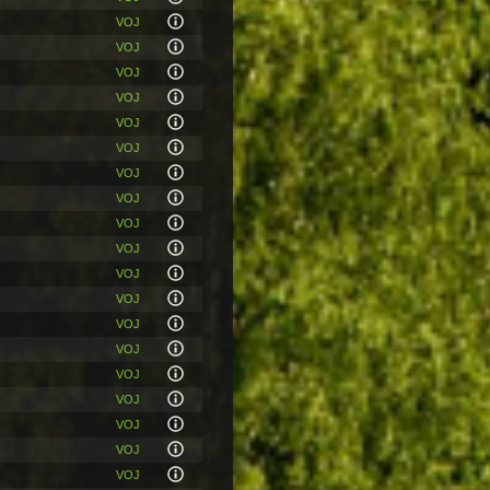
VOJ
VOJ
VOJ
VOJ
VOJ
VOJ
VOJ
VOJ
VOJ
VOJ
VOJ
VOJ
VOJ
VOJ
VOJ
VOJ
VOJ
VOJ
VOJ