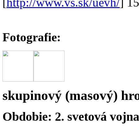
[
http://www.vs.sk/uevh/
] 1
Fotografie:
skupinový (masový) hr
Obdobie: 2. svetová vojn