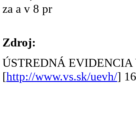
za a v 8 pr
Zdroj:
ÚSTREDNÁ EVIDENCIA
[
http://www.vs.sk/uevh/
] 1