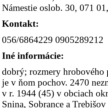
Námestie oslob. 30, 071 01
Kontakt:
056/6864229 0905289212
Iné informácie:
dobrý; rozmery hrobového p
je v ňom pochov. 2470 nezn
v r. 1944 (45) v obciach o
Snina, Sobrance a Trebišov 