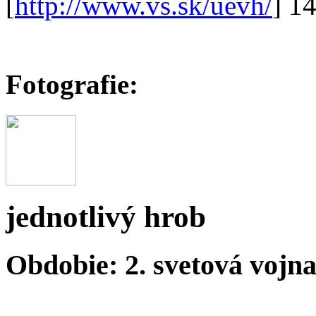
[
http://www.vs.sk/uevh/
] 1
Fotografie:
jednotlivý hrob
Obdobie: 2. svetová vojn