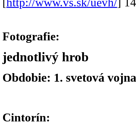
[
http://www.vs.sk/uevh/
] 1
Fotografie:
jednotlivý hrob
Obdobie: 1. svetová vojn
Cintorín: