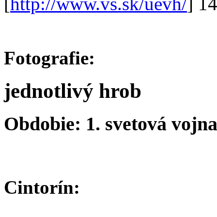
[
http://www.vs.sk/uevh/
] 1
Fotografie:
jednotlivý hrob
Obdobie: 1. svetová vojn
Cintorín: