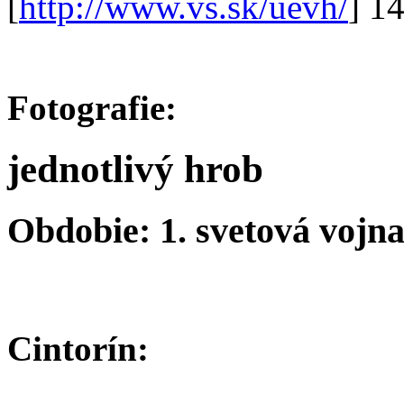
[
http://www.vs.sk/uevh/
] 1
Fotografie:
jednotlivý hrob
Obdobie: 1. svetová vojn
Cintorín: