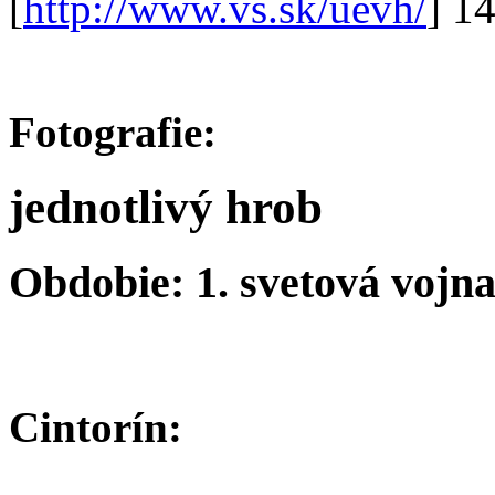
[
http://www.vs.sk/uevh/
] 1
Fotografie:
jednotlivý hrob
Obdobie: 1. svetová vojn
Cintorín: