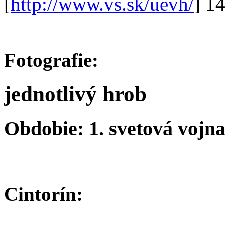
[
http://www.vs.sk/uevh/
] 1
Fotografie:
jednotlivý hrob
Obdobie: 1. svetová vojn
Cintorín: