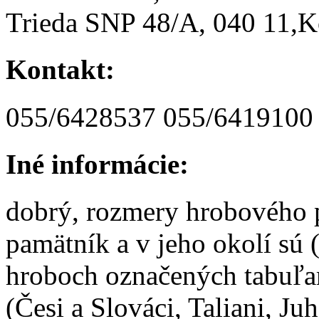
Trieda SNP 48/A, 040 11,K
Kontakt:
055/6428537 055/6419100
Iné informácie:
dobrý, rozmery hrobového p
pamätník a v jeho okolí sú 
hroboch označených tabuľa
(Česi a Slováci, Taliani, Ju