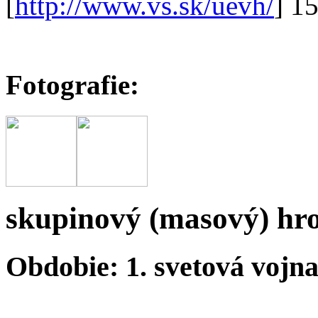
[
http://www.vs.sk/uevh/
] 1
Fotografie:
skupinový (masový) hr
Obdobie: 1. svetová vojn