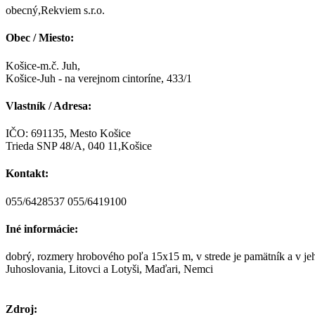
obecný,Rekviem s.r.o.
Obec / Miesto:
Košice-m.č. Juh,
Košice-Juh - na verejnom cintoríne, 433/1
Vlastník / Adresa:
IČO: 691135, Mesto Košice
Trieda SNP 48/A, 040 11,Košice
Kontakt:
055/6428537 055/6419100
Iné informácie:
dobrý, rozmery hrobového poľa 15x15 m, v strede je pamätník a v jeh
Juhoslovania, Litovci a Lotyši, Maďari, Nemci
Zdroj: