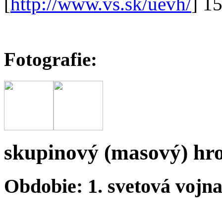
[
http://www.vs.sk/uevh/
] 1
Fotografie:
skupinový (masový) hr
Obdobie: 1. svetová vojn