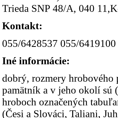
Trieda SNP 48/A, 040 11,K
Kontakt:
055/6428537 055/6419100
Iné informácie:
dobrý, rozmery hrobového p
pamätník a v jeho okolí sú 
hroboch označených tabuľa
(Česi a Slováci, Taliani, Ju