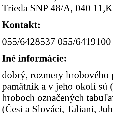
Trieda SNP 48/A, 040 11,K
Kontakt:
055/6428537 055/6419100
Iné informácie:
dobrý, rozmery hrobového p
pamätník a v jeho okolí sú 
hroboch označených tabuľa
(Česi a Slováci, Taliani, Ju