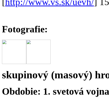
[
http://www.vs.sk/uevh/
] 1
Fotografie:
skupinový (masový) hr
Obdobie: 1. svetová vojn