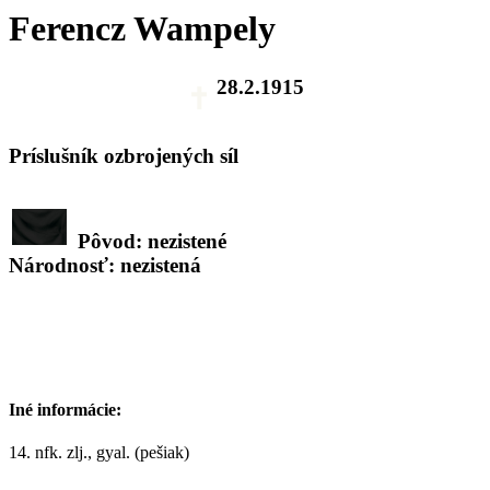
Ferencz Wampely
28.2.1915
Príslušník ozbrojených síl
Pôvod: nezistené
Národnosť: nezistená
Iné informácie:
14. nfk. zlj., gyal. (pešiak)