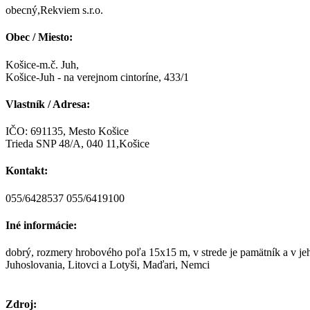
obecný,Rekviem s.r.o.
Obec / Miesto:
Košice-m.č. Juh,
Košice-Juh - na verejnom cintoríne, 433/1
Vlastník / Adresa:
IČO: 691135, Mesto Košice
Trieda SNP 48/A, 040 11,Košice
Kontakt:
055/6428537 055/6419100
Iné informácie:
dobrý, rozmery hrobového poľa 15x15 m, v strede je pamätník a v jeh
Juhoslovania, Litovci a Lotyši, Maďari, Nemci
Zdroj: