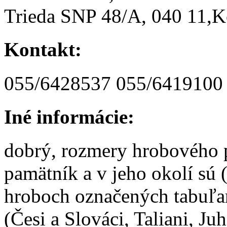
Trieda SNP 48/A, 040 11,K
Kontakt:
055/6428537 055/6419100
Iné informácie:
dobrý, rozmery hrobového p
pamätník a v jeho okolí sú 
hroboch označených tabuľa
(Česi a Slováci, Taliani, Ju