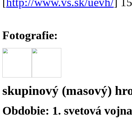
[
http://www.vs.sk/uevh/
] 1
Fotografie:
skupinový (masový) hr
Obdobie: 1. svetová vojn