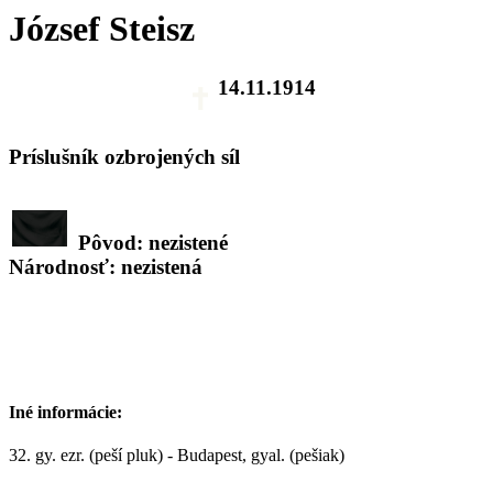
József Steisz
14.11.1914
Príslušník ozbrojených síl
Pôvod: nezistené
Národnosť: nezistená
Iné informácie:
32. gy. ezr. (peší pluk) - Budapest, gyal. (pešiak)