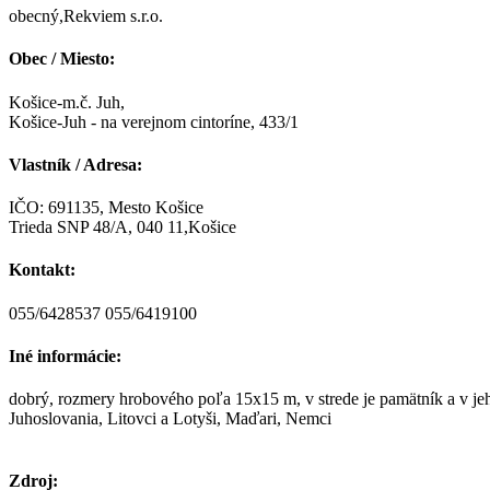
obecný,Rekviem s.r.o.
Obec / Miesto:
Košice-m.č. Juh,
Košice-Juh - na verejnom cintoríne, 433/1
Vlastník / Adresa:
IČO: 691135, Mesto Košice
Trieda SNP 48/A, 040 11,Košice
Kontakt:
055/6428537 055/6419100
Iné informácie:
dobrý, rozmery hrobového poľa 15x15 m, v strede je pamätník a v jeh
Juhoslovania, Litovci a Lotyši, Maďari, Nemci
Zdroj: