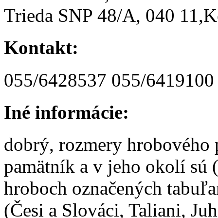
Trieda SNP 48/A, 040 11,K
Kontakt:
055/6428537 055/6419100
Iné informácie:
dobrý, rozmery hrobového p
pamätník a v jeho okolí sú 
hroboch označených tabuľa
(Česi a Slováci, Taliani, Ju