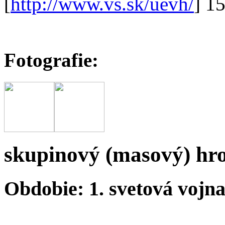
[
http://www.vs.sk/uevh/
] 1
Fotografie:
skupinový (masový) hr
Obdobie: 1. svetová vojn