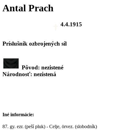
Antal Prach
4.4.1915
Príslušník ozbrojených síl
Pôvod: nezistené
Národnosť: nezistená
Iné informácie:
87. gy. ezr. (peší pluk) - Celje, örvez. (slobodník)