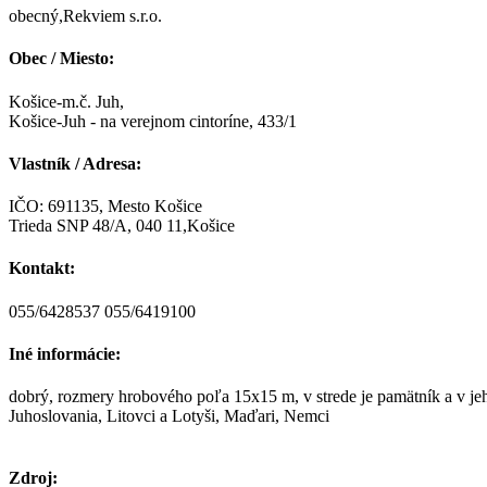
obecný,Rekviem s.r.o.
Obec / Miesto:
Košice-m.č. Juh,
Košice-Juh - na verejnom cintoríne, 433/1
Vlastník / Adresa:
IČO: 691135, Mesto Košice
Trieda SNP 48/A, 040 11,Košice
Kontakt:
055/6428537 055/6419100
Iné informácie:
dobrý, rozmery hrobového poľa 15x15 m, v strede je pamätník a v jeh
Juhoslovania, Litovci a Lotyši, Maďari, Nemci
Zdroj: