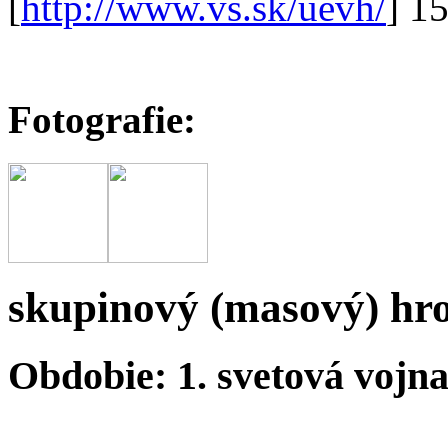
[
http://www.vs.sk/uevh/
] 1
Fotografie:
skupinový (masový) hr
Obdobie: 1. svetová vojn