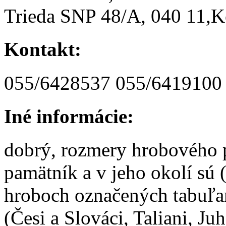
Trieda SNP 48/A, 040 11,K
Kontakt:
055/6428537 055/6419100
Iné informácie:
dobrý, rozmery hrobového p
pamätník a v jeho okolí sú 
hroboch označených tabuľa
(Česi a Slováci, Taliani, Ju