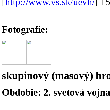
[
http://www.vs.sk/uevh/
] 1
Fotografie:
skupinový (masový) hr
Obdobie: 2. svetová vojn