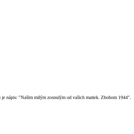
ku je nápis: "Našim milým zosnulým od vašich matiek. Zbohom 1944".