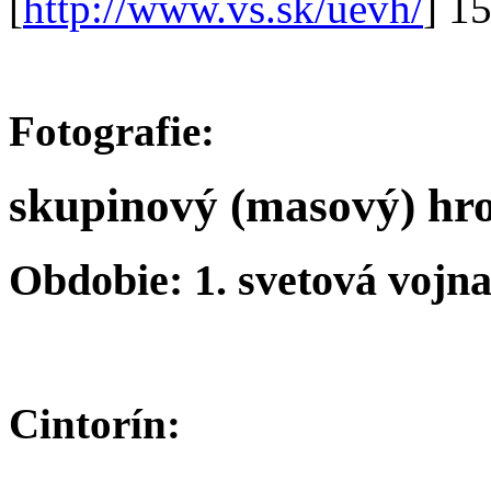
[
http://www.vs.sk/uevh/
] 1
Fotografie:
skupinový (masový) hr
Obdobie: 1. svetová vojn
Cintorín: