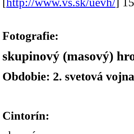
[
http://www.vs.sk/uevh/
] 1
Fotografie:
skupinový (masový) hr
Obdobie: 2. svetová vojn
Cintorín: