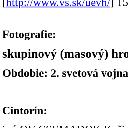
[
http://www.vs.sk/uevh/
] 1
Fotografie:
skupinový (masový) hr
Obdobie: 2. svetová vojn
Cintorín: