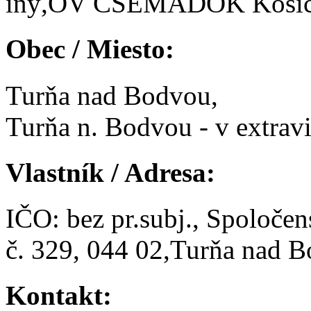
iný,OV CSEMADOK Košice
Obec / Miesto:
Turňa nad Bodvou,
Turňa n. Bodvou - v extravi
Vlastník / Adresa:
IČO: bez pr.subj., Spoločen
č. 329, 044 02,Turňa nad 
Kontakt: