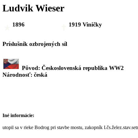
Ludvik Wieser
1896
1919 Viničky
Príslušník ozbrojených síl
Pôvod: Československá republika WW2
Národnosť: česká
Iné informácie:
utopil sa v rieke Bodrog pri stavbe mostu, zakopník I.čs.želez.stav.set