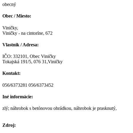
obecný
Obec / Miesto:
Viničky,
Viničky - na cintoríne, 672
Vlastník / Adresa:
IČO: 332101, Obec Viničky
Tokajská 191/5, 076 31,Viničky
Kontakt:
056/6373281 056/6373452
Iné informácie:
zlý; náhrobok s betónovou ohrádkou, náhrobok je prasknutý,
Zdroj: