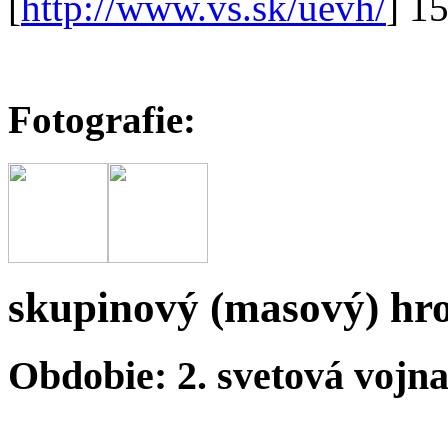
[
http://www.vs.sk/uevh/
] 1
Fotografie:
skupinový (masový) hr
Obdobie: 2. svetová vojn