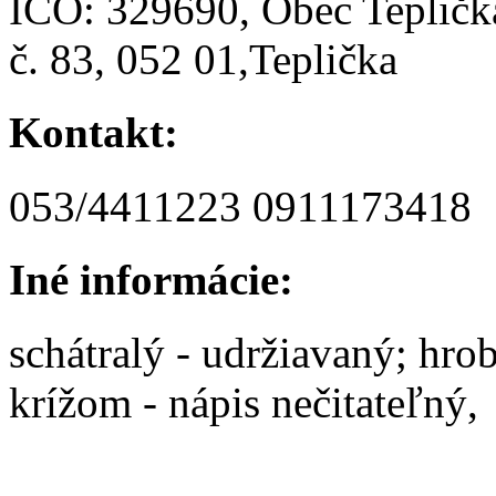
IČO: 329690, Obec Tepličk
č. 83, 052 01,Teplička
Kontakt:
053/4411223 0911173418
Iné informácie:
schátralý - udržiavaný; hr
krížom - nápis nečitateľný,