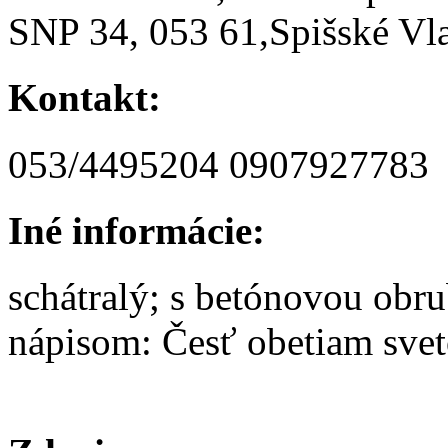
SNP 34, 053 61,Spišské Vl
Kontakt:
053/4495204 0907927783
Iné informácie:
schátralý; s betónovou obr
nápisom: Česť obetiam svet