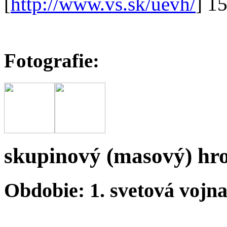
[
http://www.vs.sk/uevh/
] 1
Fotografie:
skupinový (masový) hr
Obdobie: 1. svetová vojn