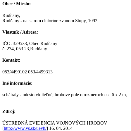
Obec / Miesto:
Rudňany,
Rudňany - na starom cintoríne zvanom Stupy, 1092
Vlastník / Adresa:
IČO: 329533, Obec Rudňany
č. 234, 053 23,Rudňany
Kontakt:
053/4499102 053/4499313
Iné informácie:
schátraly - miesto viditeľné; hrobové pole o rozmeroch cca 6 x 2 m,
Zdroj:
ÚSTREDNÁ EVIDENCIA VOJNOVÝCH HROBOV
[
http://www.vs.sk/uevh/
] 16. 04. 2014