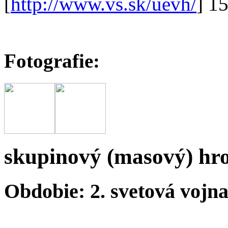
[
http://www.vs.sk/uevh/
] 1
Fotografie:
skupinový (masový) hr
Obdobie: 2. svetová vojn