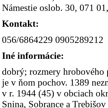
Námestie oslob. 30, 071 01
Kontakt:
056/6864229 0905289212
Iné informácie:
dobrý; rozmery hrobového p
je v ňom pochov. 1389 nezn
v r. 1944 (45) v obciach o
Snina, Sobrance a Trebišov 