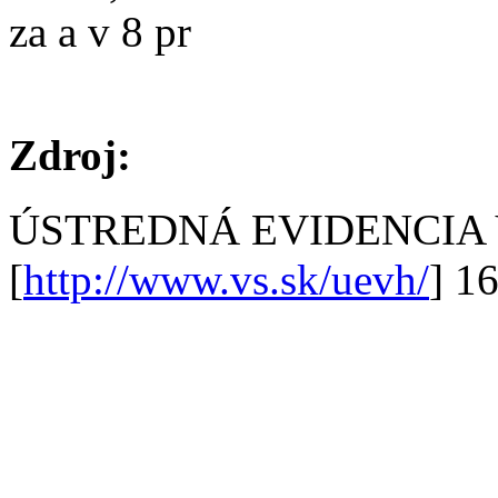
za a v 8 pr
Zdroj:
ÚSTREDNÁ EVIDENCIA
[
http://www.vs.sk/uevh/
] 1