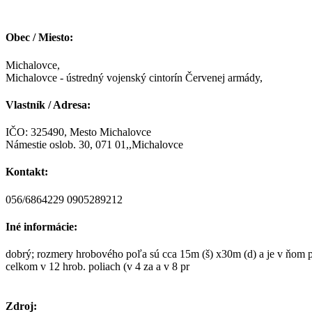
Obec / Miesto:
Michalovce,
Michalovce - ústredný vojenský cintorín Červenej armády,
Vlastník / Adresa:
IČO: 325490, Mesto Michalovce
Námestie oslob. 30, 071 01,,Michalovce
Kontakt:
056/6864229 0905289212
Iné informácie:
dobrý; rozmery hrobového poľa sú cca 15m (š) x30m (d) a je v ňom p
celkom v 12 hrob. poliach (v 4 za a v 8 pr
Zdroj: