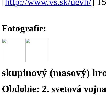
[
http://www.vs.sk/uevh/
] 1
Fotografie:
skupinový (masový) hr
Obdobie: 2. svetová vojn