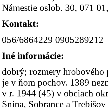
Námestie oslob. 30, 071 01
Kontakt:
056/6864229 0905289212
Iné informácie:
dobrý; rozmery hrobového p
je v ňom pochov. 1389 nezn
v r. 1944 (45) v obciach o
Snina, Sobrance a Trebišov 