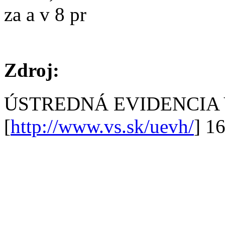
za a v 8 pr
Zdroj:
ÚSTREDNÁ EVIDENCIA
[
http://www.vs.sk/uevh/
] 1