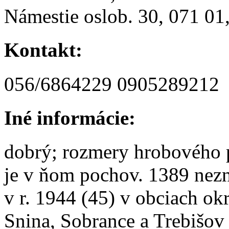
Námestie oslob. 30, 071 01
Kontakt:
056/6864229 0905289212
Iné informácie:
dobrý; rozmery hrobového p
je v ňom pochov. 1389 nezn
v r. 1944 (45) v obciach o
Snina, Sobrance a Trebišov 