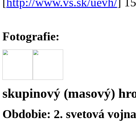
[
http://www.vs.sk/uevh/
] 1
Fotografie:
skupinový (masový) hr
Obdobie: 2. svetová vojn