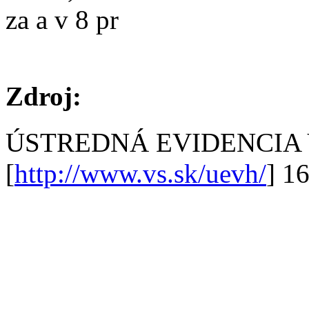
za a v 8 pr
Zdroj:
ÚSTREDNÁ EVIDENCIA
[
http://www.vs.sk/uevh/
] 1