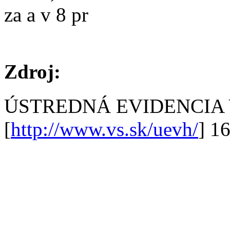
za a v 8 pr
Zdroj:
ÚSTREDNÁ EVIDENCIA
[
http://www.vs.sk/uevh/
] 1