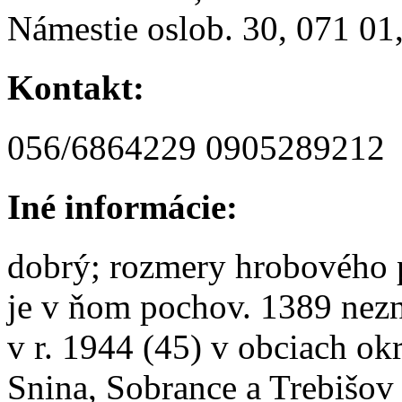
Námestie oslob. 30, 071 01
Kontakt:
056/6864229 0905289212
Iné informácie:
dobrý; rozmery hrobového p
je v ňom pochov. 1389 nezn
v r. 1944 (45) v obciach o
Snina, Sobrance a Trebišov 