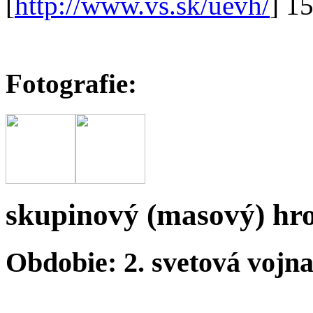
[
http://www.vs.sk/uevh/
] 1
Fotografie:
skupinový (masový) hr
Obdobie: 2. svetová vojn