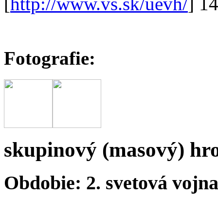
[
http://www.vs.sk/uevh/
] 1
Fotografie:
skupinový (masový) hr
Obdobie: 2. svetová vojn