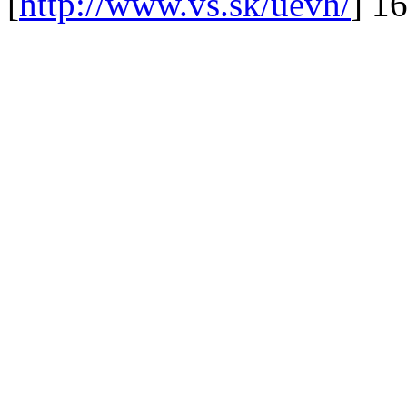
[
http://www.vs.sk/uevh/
] 1