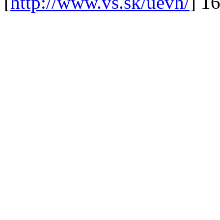
[
http://www.vs.sk/uevh/
] 1