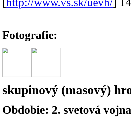
[
http://www.vs.sk/uevh/
] 1
Fotografie:
skupinový (masový) hr
Obdobie: 2. svetová vojn