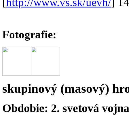
[
http://www.vs.sk/uevh/
] 1
Fotografie:
skupinový (masový) hr
Obdobie: 2. svetová vojn