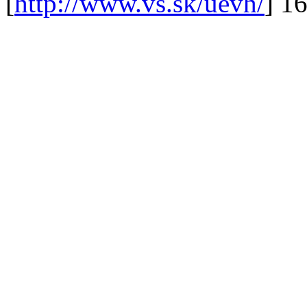
[
http://www.vs.sk/uevh/
] 1